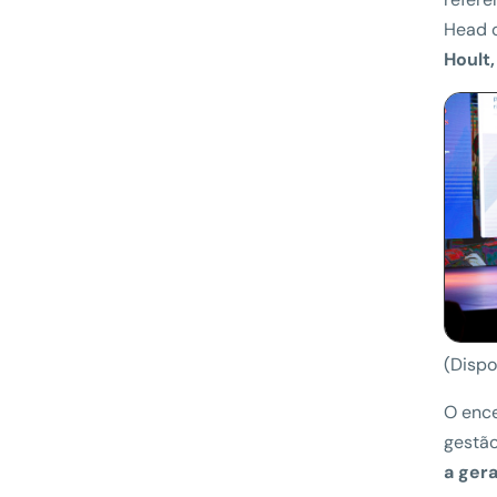
Head 
Hoult,
(Dispo
O ence
gestão
a gera