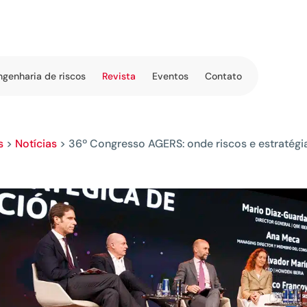
ngenharia de riscos
Revista
Eventos
Contato
s
>
Notícias
>
36º Congresso AGERS: onde riscos e estratég