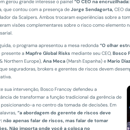
m gerou grande interesse o painel
“O CEO na encruzilhada: 
a, que contou com a presença de
Jorge Sendagorta,
CEO da
ador da Scalpers. Ambos trocaram experiências sobre a tom
eram visões complementares sobre o risco como elemento na
arial.
guida, o programa apresentou a mesa redonda
“O olhar estr
e presente a
Mapfre Global Risks
mediante seu CEO,
Bosco 
 & Northern Europe),
Ana Meca
(Marsh Espanha) e
Mario Dí
que seguradoras, brokers e gerentes de riscos devem desemp
ativa.
e sua intervenção, Bosco Francoy defendeu a
ância de transformar a função tradicional da gerência de
, posicionando-a no centro da tomada de decisões. Em
alavras,
“a abordagem do gerente de riscos deve
: não apenas falar de riscos, mas falar de tomar
ões. Não importa onde você a coloca no