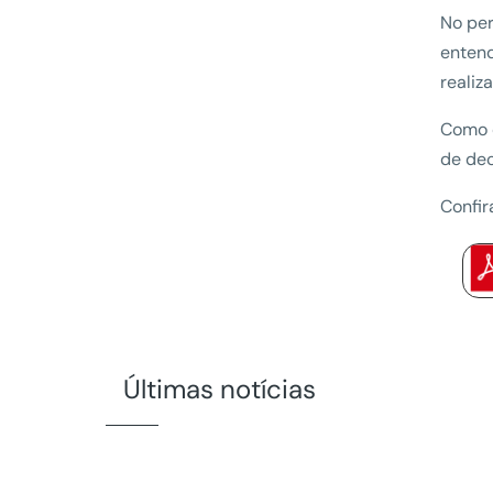
No per
entend
realiz
Como c
de dec
Confir
Últimas notícias