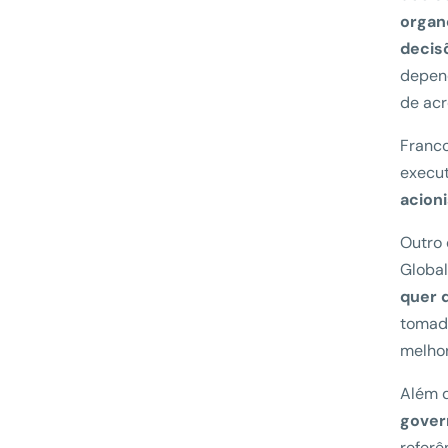
organ
decis
depend
de acr
Franco
execut
acioni
Outro 
Global
quer 
tomada
melhor
Além d
gover
refer