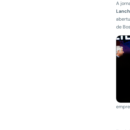
A jorn
Lanch
abertu
de Bos
empres