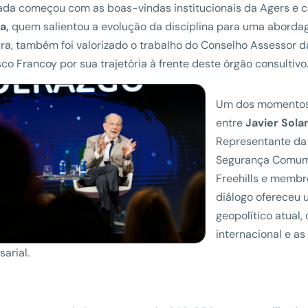
ada começou com as boas-vindas institucionais da Agers e c
a,
quem salientou a evolução da disciplina para uma abordag
ra, também foi valorizado o trabalho do Conselho Assessor d
co Francoy por sua trajetória à frente deste órgão consultivo
Um dos momentos 
entre
Javier Sola
Representante da 
Segurança Comum
Freehills e memb
diálogo ofereceu 
geopolítico atual,
internacional e a
arial.