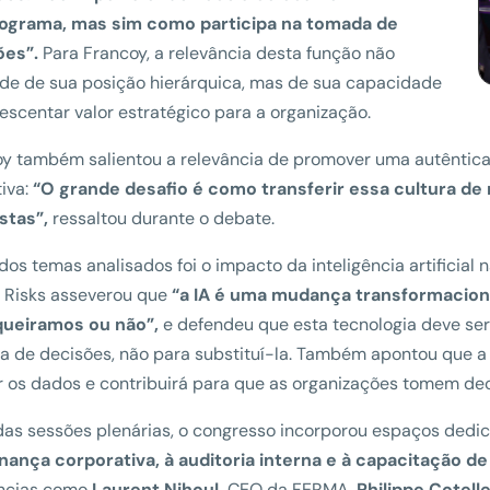
ograma, mas sim como participa na tomada de
ões”.
Para Francoy, a relevância desta função não
e de sua posição hierárquica, mas de sua capacidade
escentar valor estratégico para a organização.
y também salientou a relevância de promover uma autêntica cu
iva:
“O grande desafio é como transferir essa cultura de 
stas”,
ressaltou durante o debate.
dos temas analisados foi o impacto da inteligência artificial
 Risks asseverou que
“a IA é uma mudança transformaciona
queiramos ou não”,
e defendeu que esta tecnologia deve ser
 de decisões, não para substituí-la. Também apontou que a int
 os dados e contribuirá para que as organizações tomem dec
as sessões plenárias, o congresso incorporou espaços dedi
nança corporativa, à auditoria interna e à capacitação de
ências como
Laurent Nihoul,
CEO da FERMA,
Philippe Cotelle