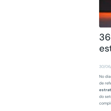
36
es
30/06
No dia
de ref
estra
do set
comple