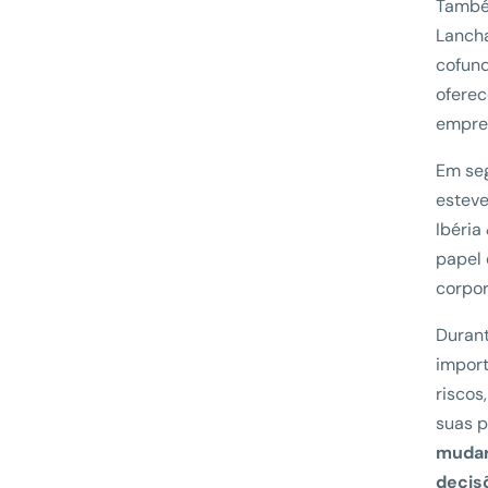
També
Lanch
cofund
oferec
empres
Em se
estev
Ibéria
papel 
corpor
Durant
import
riscos
suas p
mudar
decis