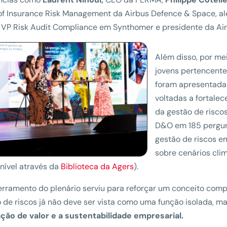
of Insurance Risk Management da Airbus Defence & Space, a
VP Risk Audit Compliance em Synthomer e presidente da Air
Além disso, por m
jovens pertencent
foram apresentadas
voltadas a fortale
da gestão de riscos
D&O em 185 pergunt
gestão de riscos em
sobre cenários cli
nível através da
Biblioteca da Agers
).
rramento do plenário serviu para reforçar um conceito compa
 de riscos já não deve ser vista como uma função isolada,
ção de valor e a sustentabilidade empresarial.