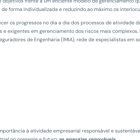
bjetivos frente a um eficiente modelo de gerenciamento que
 de forma individualizada e reduzindo ao máximo os interlocu
os progressos no dia a dia dos processos de atividade da 
as e exigentes em gerenciamento dos riscos mais complexos.
guradores de Engenharia (IMIA), rede de especialistas em 
rtância à atividade empresarial responsável e sustentável e
rial no presente e futuro:
as energias renováveis
.