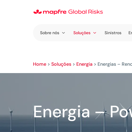
Sobre nós
Soluções
Sinistros
E
Home
>
Soluções
>
Energia
>
Energias – Ren
Energia – Po