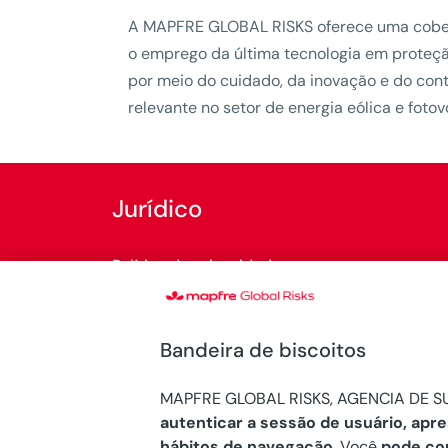
A MAPFRE GLOBAL RISKS oferece uma cobert
o emprego da última tecnologia em proteçã
por meio do cuidado, da inovação e do con
relevante no setor de energia eólica e fotov
Jurídico
Política de privacidade
Política de cookies
Bandeira de biscoitos
Regulações legais
MAPFRE GLOBAL RISKS, AGENCIA DE SU
Sistema Interno de Informação
autenticar a sessão de usuário, apr
hábitos de navegação
. Você
pode co