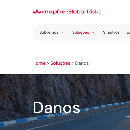
Sobre nós
Soluções
Sinistros
E
Home
>
Soluções
>
Danos
Danos