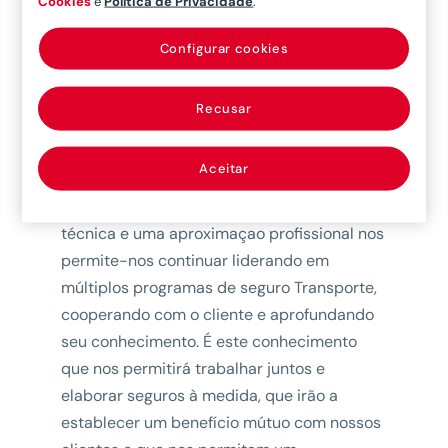
Cookies
e
Política de Privacidade
.
grandes programas internacionais de
mercadorias, frotas de navios mercantes,
Configurar cookies
construção naval, Project cargo e terminais
marítimos. Além disso, somos uma empresa
Recusar
especializada em programas com cativas.
Em suma, embora sabiamos que o seguro
Aceitar
Transporte é um seguro complexo, a nosso
tratamento dos risco de uma perspectiva
técnica e uma aproximaçao profissional nos
permite-nos continuar liderando em
múltiplos programas de seguro Transporte,
cooperando com o cliente e aprofundando
seu conhecimento. É este conhecimento
que nos permitirá trabalhar juntos e
elaborar seguros à medida, que irão a
establecer um benefício mútuo com nossos