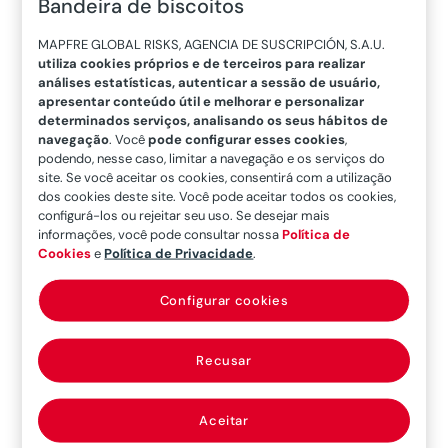
Bandeira de biscoitos
Muito
MAPFRE GLOBAL RISKS, AGENCIA DE SUSCRIPCIÓN, S.A.U.
utiliza cookies próprios e de terceiros para realizar
análises estatísticas, autenticar a sessão de usuário,
apresentar conteúdo útil e melhorar e personalizar
determinados serviços, analisando os seus hábitos de
navegação
. Você
pode configurar esses cookies
,
podendo, nesse caso, limitar a navegação e os serviços do
site. Se você aceitar os cookies, consentirá com a utilização
dos cookies deste site. Você pode aceitar todos os cookies,
configurá-los ou rejeitar seu uso. Se desejar mais
informações, você pode consultar nossa
Política de
Cookies
e
Política de Privacidade
.
Configurar cookies
Recusar
obrigado. Recebemos esse reconhecimento com
gratidão, mas, acima de tudo, como um reflexo
Aceitar
de uma forma de entender a gestão que