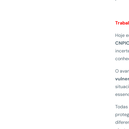
Traba
Hoje e
CNPIC
incert
conhec
O ava
vulne
situac
essenc
Todas 
proteg
difere