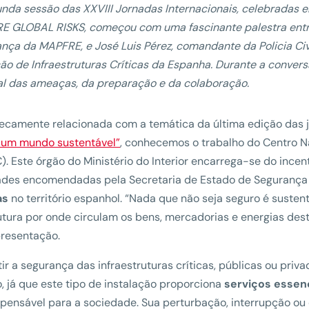
nda sessão das XXVIII Jornadas Internacionais, celebradas 
 GLOBAL RISKS, começou com uma fascinante palestra entre 
nça da MAPFRE, e José Luis Pérez, comandante da Policia Civi
ão de Infraestruturas Críticas da Espanha. Durante a conve
al das ameaças, da preparação e da colaboração.
secamente relacionada com a temática da última edição das
 um mundo sustentável”
, conhecemos o trabalho do Centro Na
). Este órgão do Ministério do Interior encarrega-se do ince
dades encomendadas pela Secretaria de Estado de Segurança
as
no território espanhol. “Nada que não seja seguro é sustent
utura por onde circulam os bens, mercadorias e energias des
presentação.
ir a segurança das infraestruturas críticas, públicas ou pri
, já que este tipo de instalação proporciona
serviços essen
spensável para a sociedade. Sua perturbação, interrupção ou