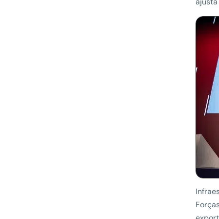
ajusta
Infrae
Força
export