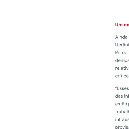
Um no
Ainda 
Ucrâni
Pérez,
demos 
relati
crítica
“Esses
das in
estão
trabal
infrae
provis