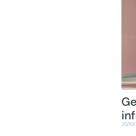
Ge
in
20/10