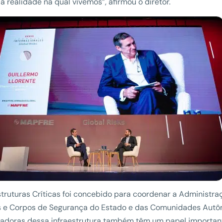
 à realidade na qual vivemos”, afirmou o diretor.
struturas Críticas foi concebido para coordenar a Administraçã
s e Corpos de Segurança do Estado e das Comunidades Autôn
adoras dessa infraestrutura também têm um papel importan