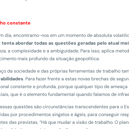
lho constante
m dia, encontramo-nos em um momento de absoluta volatili
 tenta abordar todas as questões geradas pelo atual me
eza, a complexidade e a ambiguidade. Para isso, aplica metod
imento mais profundo da situação geopolítica.
nço da sociedade e das próprias ferramentas de trabalho 
rabilidades
. Para fazer frente a estas novas brechas de seg
ional constante e profunda, porque qualquer tipo de ameaça 
iais, que é o elemento fundamental quando falamos de infraes
essas questões são circunstâncias transcendentes para o Est
idas por procedimentos singelos e ágeis, para conseguir re
ntes das previstas. “Há que mudar a visão de trabalho. O pla