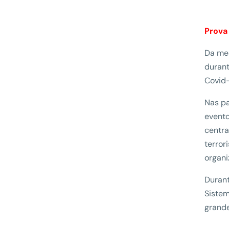
Prova
Da mes
duran
Covid-
Nas pa
evento
centra
terror
organi
Duran
Sistem
grande