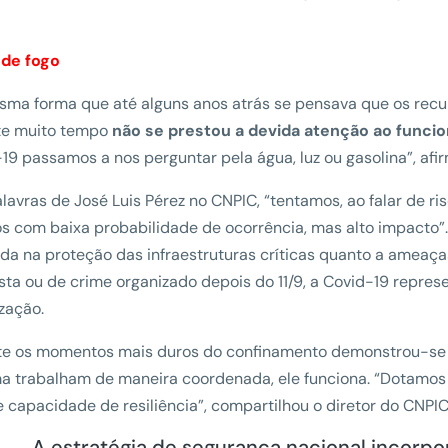
 de fogo
ma forma que até alguns anos atrás se pensava que os recur
te muito tempo
não se prestou a devida atenção ao funci
19 passamos a nos perguntar pela água, luz ou gasolina”, afir
lavras de José Luis Pérez no CNPIC, “tentamos, ao falar de ris
s com baixa probabilidade de ocorrência, mas alto impacto”.
da na proteção das infraestruturas críticas quanto a ameaça
ista ou de crime organizado depois do 11/9, a Covid-19 repre
zação.
te os momentos mais duros do confinamento demonstrou-se 
a trabalham de maneira coordenada, ele funciona. “Dotamos t
 capacidade de resiliência”, compartilhou o diretor do CNPIC
A estratégia de segurança nacional incorp