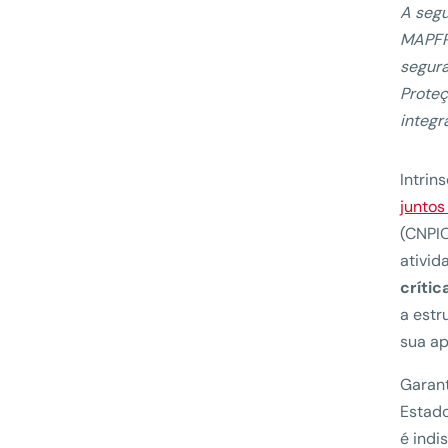
A segu
MAPFRE
segura
Proteç
integr
Intrin
juntos
(CNPIC
ativi
crític
a estr
sua a
Garant
Estado
é indi