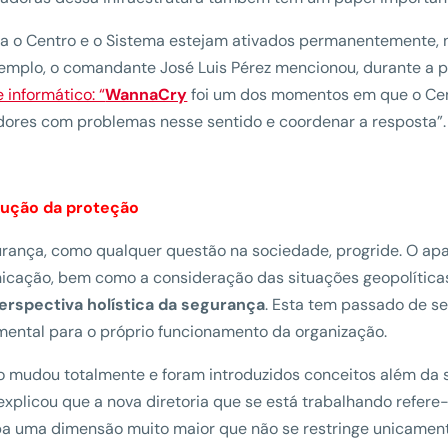
 o Centro e o Sistema estejam ativados permanentemente, 
emplo, o comandante José Luis Pérez mencionou, durante a 
 informático: “
WannaCry
foi um dos momentos em que o Cen
ores com problemas nesse sentido e coordenar a resposta”.
lução da proteção
rança, como qualquer questão na sociedade, progride. O ap
cação, bem como a consideração das situações geopolíticas 
erspectiva holística da segurança
. Esta tem passado de s
ental para o próprio funcionamento da organização.
o mudou totalmente e foram introduzidos conceitos além da s
explicou que a nova diretoria que se está trabalhando refer
a uma dimensão muito maior que não se restringe unicamen