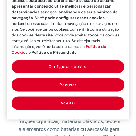
análises estatísticas, autenticar a sessão de usuário,
empresas líderes do setor de tratamento de
apresentar conteúdo útil e melhorar e personalizar
RSU confirmam que os sinistros de Danos
determinados serviços, analisando os seus hábitos de
Materiais, que englobam os incêndios,
navegação
. Você
pode configurar esses cookies
,
podendo, nesse caso, limitar a navegação e os serviços do
representam em alguns casos até 92% do custo
site. Se você aceitar os cookies, consentirá com a utilização
total da sinistralidade.
dos cookies deste site. Você pode aceitar todos os cookies,
configurá-los ou rejeitar seu uso. Se desejar mais
informações, você pode consultar nossa
Política de
Cookies
e
Política de Privacidade
.
Particularidades da
Configurar cookies
atividade quanto ao
risco de incêndio
Recusar
Natureza heterogênea do resíduo.
Aceitar
A composição do resíduo recebido condiciona
de forma decisiva o risco. A coexistência de
frações orgânicas, materiais plásticos, têxteis
e elementos como baterias ou aerossóis gera