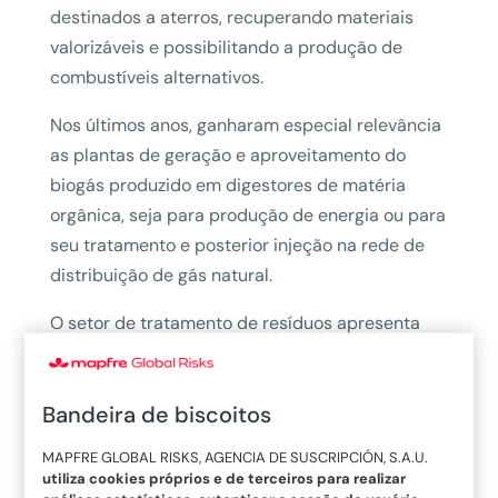
destinados a aterros, recuperando materiais
valorizáveis e possibilitando a produção de
combustíveis alternativos.
Nos últimos anos, ganharam especial relevância
as plantas de geração e aproveitamento do
biogás produzido em digestores de matéria
orgânica, seja para produção de energia ou para
seu tratamento e posterior injeção na rede de
distribuição de gás natural.
O setor de tratamento de resíduos apresenta
elevados índices de sinistralidade
em
comparação com outras indústrias. O
incêndio
Bandeira de biscoitos
se destaca como o tipo de sinistro com maior
impacto econômico, social e reputacional.
MAPFRE GLOBAL RISKS, AGENCIA DE SUSCRIPCIÓN, S.A.U.
Estudos de sinistralidade realizados em
utiliza cookies próprios e de terceiros para realizar