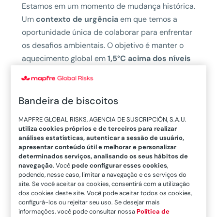
Estamos em um momento de mudança histórica.
Um
contexto de urgência
em que temos a
oportunidade única de colaborar para enfrentar
os desafios ambientais. O objetivo é manter o
aquecimento global em
1,5°C acima dos níveis
pré-industriais,
um limite que os cientistas
consideram necessário para evitar os piores
impactos da mudança climática e que
Bandeira de biscoitos
produzirão efeitos catastróficos para pessoas e
MAPFRE GLOBAL RISKS, AGENCIA DE SUSCRIPCIÓN, S.A.U.
ecossistemas se o problema não for corrigido.
utiliza cookies próprios e de terceiros para realizar
análises estatísticas, autenticar a sessão de usuário,
Para justificar esta mensagem alarmante,
apresentar conteúdo útil e melhorar e personalizar
determinados serviços, analisando os seus hábitos de
devemos nos referir ao
consenso científico
navegação
. Você
pode configurar esses cookies
,
sobre as mudanças climáticas contemporâneas
podendo, nesse caso, limitar a navegação e os serviços do
causadas pelo homem, expresso como a
site. Se você aceitar os cookies, consentirá com a utilização
dos cookies deste site. Você pode aceitar todos os cookies,
proporção do total de publicações sobre o
configurá-los ou rejeitar seu uso. Se desejar mais
assunto no mundo e que ultrapassa 99% do
informações, você pode consultar nossa
Política de