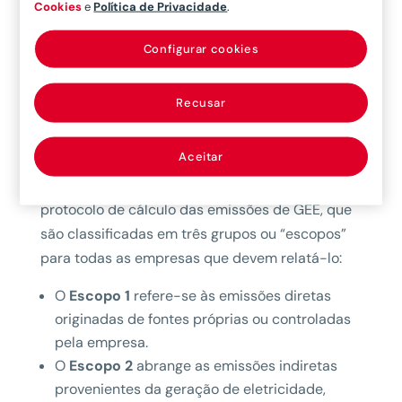
Cookies
e
Política de Privacidade
.
conjunto da literatura científica, revisada por
pares, incluindo documentos céticos.
Configurar cookies
Esse efeito antropogênico está diretamente
relacionado com a produção de Gases do Efeito
Recusar
Estufa (GEE) e, por isso, é necessária uma rápida
redução destas emissões
em todo o mundo.
Aceitar
Para a medida dessa pegada, estabelece-se um
protocolo de cálculo das emissões de GEE, que
são classificadas em três grupos ou “escopos”
para todas as empresas que devem relatá-lo:
O
Escopo 1
refere-se às emissões diretas
originadas de fontes próprias ou controladas
pela empresa.
O
Escopo 2
abrange as emissões indiretas
provenientes da geração de eletricidade,