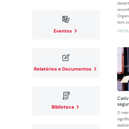
desért
recon
Organi

tem co
Eventos
08/08

Relatórios e Documentos

Cativ
segur
Biblioteca
O mer
signif
defini