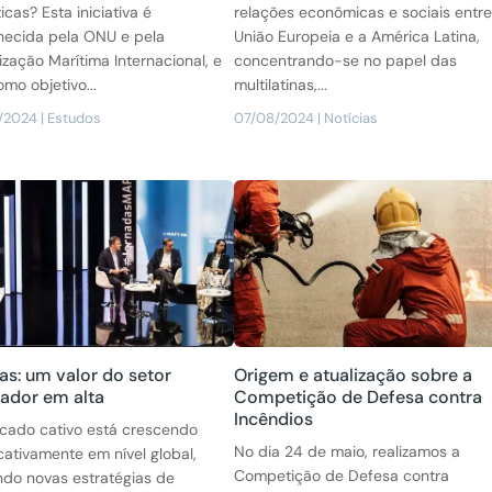
icas? Esta iniciativa é
relações econômicas e sociais entre
hecida pela ONU e pela
União Europeia e a América Latina,
zação Marítima Internacional, e
concentrando-se no papel das
mo objetivo...
multilatinas,...
/2024
|
Estudos
07/08/2024
|
Notícias
as: um valor do setor
Origem e atualização sobre a
ador em alta
Competição de Defesa contra
Incêndios
cado cativo está crescendo
No dia 24 de maio, realizamos a
icativamente em nível global,
Competição de Defesa contra
ndo novas estratégias de