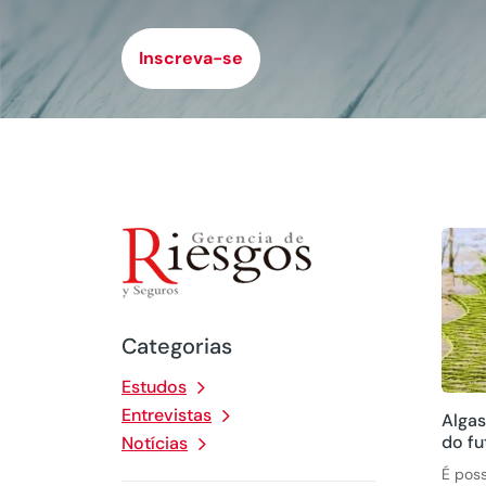
Inscreva-se
Categorias
Estudos
Entrevistas
Algas
do fu
Notícias
É poss