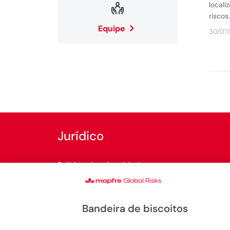

locali
riscos
Equipe
30/07
Jurídico
Política de privacidade
Política de cookies
Bandeira de biscoitos
Regulações legais