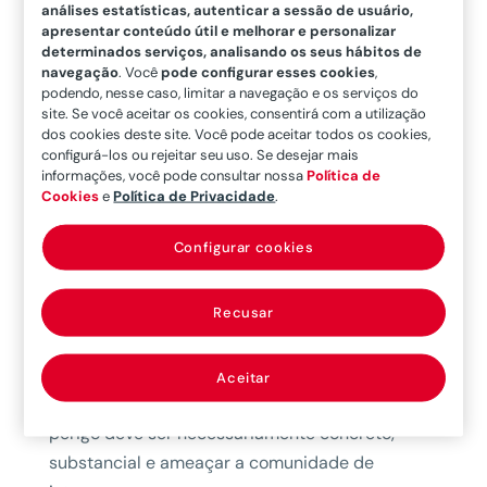
A cobertura da Avaria Grossa pode ser
análises estatísticas, autenticar a sessão de usuário,
apresentar conteúdo útil e melhorar e personalizar
encontrada tanto nas
apólices de Casco e
determinados serviços, analisando os seus hábitos de
Máquinas,
quanto nas
apólices de
navegação
. Você
pode configurar esses cookies
,
Mercadorias.
podendo, nesse caso, limitar a navegação e os serviços do
site. Se você aceitar os cookies, consentirá com a utilização
dos cookies deste site. Você pode aceitar todos os cookies,
Quando uma Avaria Grossa é declarada?
configurá-los ou rejeitar seu uso. Se desejar mais
Considerando as diferentes situações ou causas
informações, você pode consultar nossa
Política de
Cookies
e
Política de Privacidade
.
que podem colocar em risco tanto o navio
quanto a mercadoria durante o transporte, a
Configurar cookies
Avaria Grossa se refere a
um ato voluntário,
razoável e deliberado do capitão
em que as
Recusar
mercadorias são sacrificadas ou se incorre em
despesas extraordinárias para salvaguardar a
segurança comum de um navio e sua carga, cujo
Aceitar
resultado deve ser essencialmente útil. Esse
perigo deve ser necessariamente concreto,
substancial e ameaçar a comunidade de