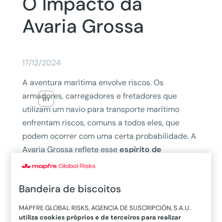
O Impacto da
Avaria Grossa
17/12/2024
A aventura marítima envolve riscos. Os
armadores, carregadores e fretadores que
utilizam um navio para transporte marítimo
enfrentam riscos, comuns a todos eles, que
podem ocorrer com uma certa probabilidade. A
Avaria Grossa reflete esse
espírito de
compartilhamento da adversidade
com o
compromisso de enfrentar o resultado,
Bandeira de biscoitos
colocando o bem geral acima do particular de
cada uma das partes.
MAPFRE GLOBAL RISKS, AGENCIA DE SUSCRIPCIÓN, S.A.U.
utiliza cookies próprios e de terceiros para realizar