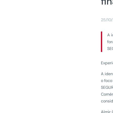
fi
25/10
A 
for
SE
Experi
A iden
o foco
SEGUR
Comérc
consid
Almir 