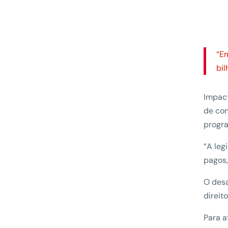
“E
bil
Impact
de con
progra
“A leg
pagos,
O desa
direit
Para a