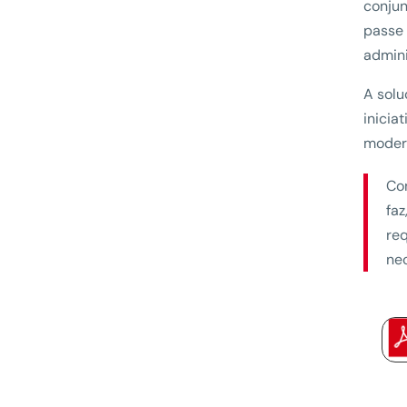
conjun
passe 
admini
A solu
inicia
modern
Co
faz
re
ne