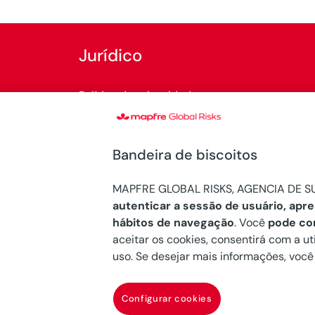
Jurídico
Política de privacidade
Política de cookies
Bandeira de biscoitos
Regulações legais
MAPFRE GLOBAL RISKS, AGENCIA DE SU
Sistema Interno de Informação
autenticar a sessão de usuário, apr
hábitos de navegação
. Você
pode co
aceitar os cookies, consentirá com a ut
uso. Se desejar mais informações, voc
© Copyright 2026 Mapfre
Configurar cookies
Mapfre Global Risks, Agencia de Suscripción, 