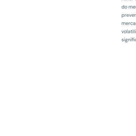
do mer
preven
mercad
volati
signifi