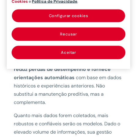
Cookies
e
Política de Privacidade
.
que fazer, quando intervir e como atuar sobre os
equipamentos, elevando o nível do tipo de
Configurar cookies
manutenção que conhecemos hoje, como a
corretiva e a preventiva.
Recusar
Ao contrário da manutenção preditiva,
a
prescritiva não apenas antecipa possíveis
Aceitar
falhas, mas também otimiza interrupções,
reduz perdas de desempenho e fornece
orientações automáticas
com base em dados
históricos e experiências anteriores. Não
substitui a manutenção preditiva, mas a
complementa.
Quanto mais dados forem coletados, mais
robustos e confiáveis serão os modelos. Dado o
elevado volume de informações, sua gestão