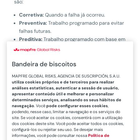
são:
Corretiva:
Quando a falha já ocorreu.
Preventiva:
Trabalho programado para evitar
falhas futuras.
Preditiva:
Trabalho programado com base em
condições operacionais específicas.
Prescritiva
: Trabalho respaldado pela análise
Bandeira de biscoitos
de inteligência artificial.
MAPFRE GLOBAL RISKS, AGENCIA DE SUSCRIPCIÓN, S.A.U.
Se nos concentrarmos na
manutenção
utiliza cookies próprios e de terceiros para realizar
prescritiva,
ela representa a evolução da
análises estatísticas, autenticar a sessão de usuário,
apresentar conteúdo útil e melhorar e personalizar
manutenção preditiva, integrando inteligência
determinados serviços, analisando os seus hábitos de
artificial, aprendizado de máquina (Machine
navegação
. Você
pode configurar esses cookies
,
podendo, nesse caso, limitar a navegação e os serviços do
Learning), Big Data e sensores IoT para analisar
site. Se você aceitar os cookies, consentirá com a utilização
grandes volumes de dados em tempo real.
Seu
dos cookies deste site. Você pode aceitar todos os cookies,
principal valor agregado é a capacidade de
configurá-los ou rejeitar seu uso. Se desejar mais
informações, você pode consultar nossa
Política de
oferecer recomendações concretas
sobre o