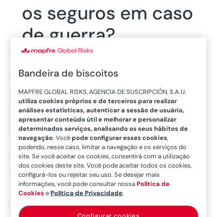
os seguros em caso
de guerra?
26/12/2023
Bandeira de biscoitos
No contexto da
guerra
da Rússia e da Ucrânia,
MAPFRE GLOBAL RISKS, AGENCIA DE SUSCRIPCIÓN, S.A.U.
utiliza cookies próprios e de terceiros para realizar
nosso colega Javier Caamaño Malagón
análises estatísticas, autenticar a sessão de usuário,
perguntou-se
como os seguros agem em uma
apresentar conteúdo útil e melhorar e personalizar
situação de conflito bélico.
Para conhecer a
determinados serviços, analisando os seus hábitos de
navegação
. Você
pode configurar esses cookies
,
atualidade, faça uma viagem pela
história.
podendo, nesse caso, limitar a navegação e os serviços do
site. Se você aceitar os cookies, consentirá com a utilização
Recuperamos dois interessantes artigos
dos cookies deste site. Você pode aceitar todos os cookies,
configurá-los ou rejeitar seu uso. Se desejar mais
publicados na MAPFRE com a ajuda de Javier
informações, você pode consultar nossa
Política de
Caamaño Malagón.
O primeiro faz um percurso
Cookies
e
Política de Privacidade
.
pela história
no contexto do Século XIX, quando
o mercado segurador tomou maior impulso no
Configurar cookies