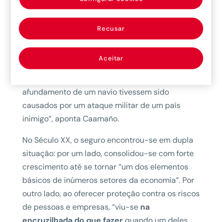
comércio generalizando a cobertura do
transporte de mercadorias, especialmente o
Recusar
marítimo. “Foi aqui que
as seguradoras
começaram a se proteger dos riscos da
Aceitar
guerra
e passaram a trabalhar com eles, com
coberturas específicas caso os danos ou o
afundamento de um navio tivessem sido
causados por um ataque militar de um país
inimigo”, aponta Caamaño.
No Século XX, o seguro encontrou-se em dupla
situação: por um lado, consolidou-se com forte
crescimento até se tornar “um dos elementos
básicos de inúmeros setores da economia”. Por
outro lado, ao oferecer proteção contra os riscos
de pessoas e empresas, “viu-se
na
encruzilhada do que fazer
quando um deles