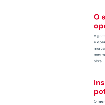
O 
op
A gest
e ope
mercad
contra
obra.
In
po
O
mer