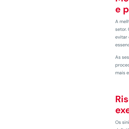
e 
A melh
setor.
evitar
essenc
As se
proced
mais ef
Ris
ex
Os sin