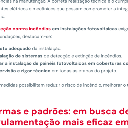
ências na manutenção. A correta realização técnica e o cumpr
ntes elétricos e mecânicos que possam comprometer a integ
io.
teção contra incêndios
em instalações fotovoltaicas
exig
endações, destacam-se:
jeto adequado
da instalação.
talação de sistemas
de detecção e extinção de incêndios.
tar a instalação de painéis fotovoltaicos em coberturas c
ervisão e rigor técnico
em todas as etapas do projeto.
medidas possibilitam reduzir o risco de incêndio, melhorar o
rmas e padrões: em busca d
gulamentação mais eficaz e