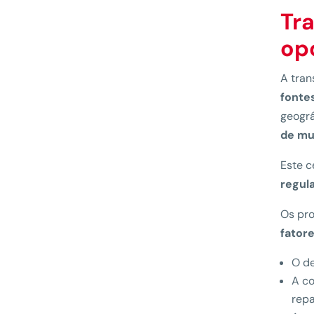
Tra
op
A tran
fonte
geográ
de mui
Este c
regula
Os pro
fator
O d
A c
repa