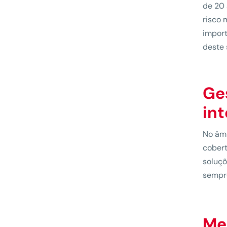
de 20 
risco 
import
deste
Ge
in
No âmb
cober
soluçõ
sempre
Me