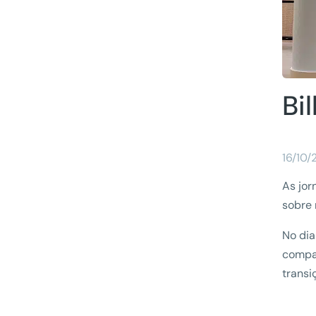
Bi
16/10
As jor
sobre 
No dia
compar
transi