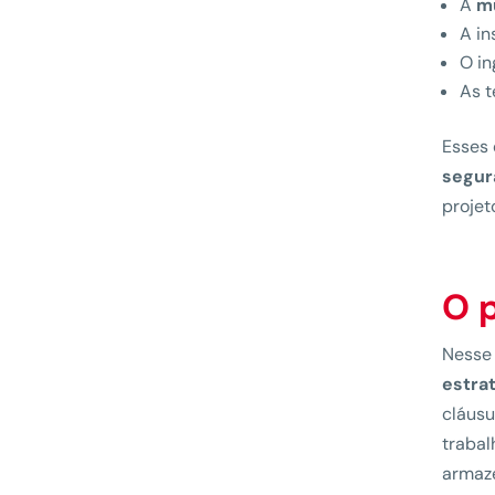
A
m
A in
O i
As 
Esses 
segur
projet
O 
Nesse 
estra
cláusu
trabal
armaze