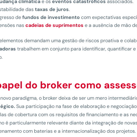
udança climática
e os
eventos catastróficos
associados.
stabilidade das
taxas de juros
.
ngresso de
fundos de investimento
com expectativas específ
tensões nas
cadeias de suprimentos
e a ausência de mão de
elementos demandam uma gestão de riscos proativa e colabo
adoras
trabalhem em conjunto para identificar, quantificar e 
o.
papel do broker como assess
novo paradigma, o broker deixa de ser um mero intermediár
tégico.
Sua participação na fase de elaboração e negociação 
las de cobertura com os requisitos de financiamento e as ne
ho é particularmente relevante diante da integração de nova
namento com baterias e a internacionalização dos projetos.