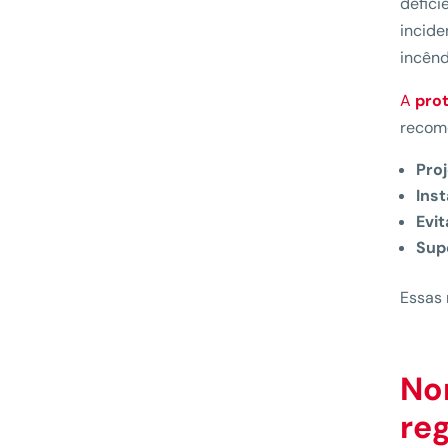
defici
incide
incênd
A
pro
recom
Pro
Ins
Evi
Sup
Essas 
No
re