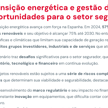
nsição energética e gestão d
ortunidades para o setor se
sição energética avança com força na Espanha. Em 2024,
57%
s renováveis
e seu objetivo é alcançar 75% até 2030. No ent
ficas e climáticas que limitam sua capacidade de geração r
tos grupos investidores, industriais e de serviços
que at
enário traz
desafios
significativos para o setor segurador, q
tório, tecnológico e financeiro
em contínua evolução.
jetos renováveis estão sujeitos a uma
série de riscos comp
es
que determinam sua viabilidade e segurabilidade, destac
esenvolvimento do
marco regulatório
e seu impacto no fina
onstante
inovação
em equipamentos, que dificulta contar com 
ro.