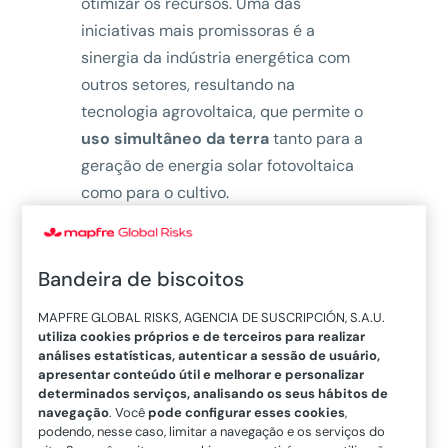
otimizar os recursos. Uma das
iniciativas mais promissoras é a
sinergia da indústria energética com
outros setores, resultando na
tecnologia agrovoltaica, que permite o
uso simultâneo da terra
tanto para a
geração de energia solar fotovoltaica
como para o cultivo.
Na Espanha, foi realizado um
importante avanço nessa área pela
Bandeira de biscoitos
CYLSOLAR, uma entidade sem fins
lucrativos que nasceu em 2010 a partir
MAPFRE GLOBAL RISKS, AGENCIA DE SUSCRIPCIÓN, S.A.U.
utiliza cookies próprios e de terceiros para realizar
de um núcleo importante de empresas
análises estatísticas, autenticar a sessão de usuário,
de Castela e León. María Jesús
apresentar conteúdo útil e melhorar e personalizar
determinados serviços, analisando os seus hábitos de
Jiménez, coordenadora do projeto
navegação
. Você
pode configurar esses cookies
,
AGROVOLTAICA, fala sobre a situação
podendo, nesse caso, limitar a navegação e os serviços do