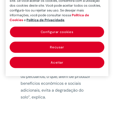
e do futuro desta iniciativa que visa
site. Se você aceitar os cookies, consentirá com a utilização
dos cookies deste site. Você pode aceitar todos os cookies,
preservar, restaurar e melhorar o uso
configurá-los ou rejeitar seu uso. Se desejar mais
agrícola dos solos nas “fazendas
informações, você pode consultar nossa
Política de
Cookies
e
Política de Privacidade
.
solares”, de forma que as placas
fotovoltaicas não prejudiquem as
Configurar cookies
exploração agrária. “
Essa dupla
convivência permite reduzir o
Recusar
impacto ambiental
. Dependendo do
tipo e uso do solo ocupado, é possível
compatibilizar a geração desta
Aceitar
energia renovável com usos agrícolas
ou pecuários, o que, além de produzir
benefícios econômicos e sociais
adicionais, evita a degradação do
solo”, explica.