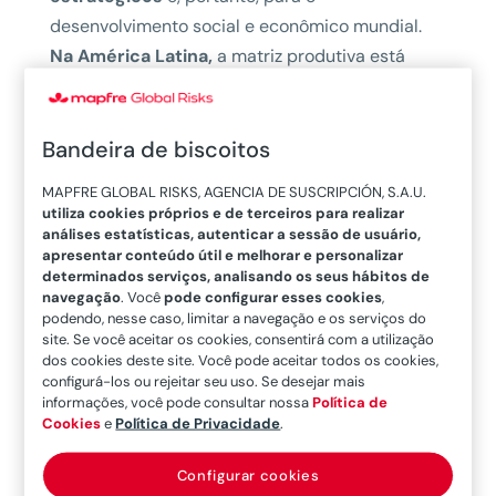
desenvolvimento social e econômico mundial.
Na América Latina,
a matriz produtiva está
sendo potencializada para impulsionar seu
tecido produtivo e conquistar um lugar
competitivo no mercado global, mas neste
Bandeira de biscoitos
contexto convergem os desafios próprios e as
MAPFRE GLOBAL RISKS, AGENCIA DE SUSCRIPCIÓN, S.A.U.
pressões externas, como explica Alejandro
utiliza cookies próprios e de terceiros para realizar
Wagner, diretor executivo da Associação Latino-
análises estatísticas, autenticar a sessão de usuário,
apresentar conteúdo útil e melhorar e personalizar
Americana do Aço (Alacero). “Estamos vivendo
determinados serviços, analisando os seus hábitos de
uma etapa muito importante por duas grandes
navegação
. Você
pode configurar esses cookies
,
podendo, nesse caso, limitar a navegação e os serviços do
tendências mundiais: uma é uma sorte de
site. Se você aceitar os cookies, consentirá com a utilização
revalorização do aço
como produto
dos cookies deste site. Você pode aceitar todos os cookies,
configurá-los ou rejeitar seu uso. Se desejar mais
estratégico, que está levando a uma
informações, você pode consultar nossa
Política de
regionalização da indústria
além do bloco
Cookies
e
Política de Privacidade
.
China-Estados Unidos. Há uma clara reflexão
por parte das cadeias globais que, embora já
Configurar cookies