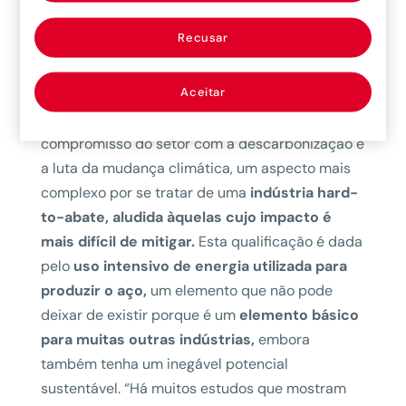
existisse antes da pandemia, está sendo
potencializado ainda mais, e já estão sendo
Recusar
vistos processos de relocalização de plantas”,
afirma.
Aceitar
A outra tendência imparável tem a ver com o
compromisso do setor com a descarbonização e
a luta da mudança climática, um aspecto mais
complexo por se tratar de uma
indústria hard-
to-abate, aludida àquelas cujo impacto é
mais difícil de mitigar.
Esta qualificação é dada
pelo
uso intensivo de energia utilizada para
produzir o aço,
um elemento que não pode
deixar de existir porque é um
elemento básico
para muitas outras indústrias,
embora
também tenha um inegável potencial
sustentável. “Há muitos estudos que mostram