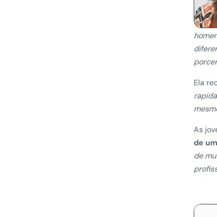
homens
difere
porcen
Ela re
rapida
mesmo 
As jov
de um
de mu
profis