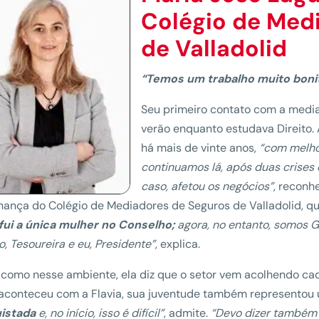
Colégio de
Medi
de Valladolid
“Temos um trabalho muito bonit
Seu primeiro contato com a media
verão enquanto estudava Direito.
há mais de vinte anos,
“com melho
continuamos lá, após duas crise
caso, afetou os negócios”
, reconh
ança do Colégio de Mediadores de Seguros de Valladolid, q
fui a única mulher no Conselho;
agora, no entanto, somos G
o, Tesoureira e eu, Presidente”
, explica.
como nesse ambiente, ela diz que o setor vem acolhendo cad
aconteceu com a Flavia, sua juventude também representou 
istada
e, no início, isso é difícil”
, admite.
“Devo dizer também 