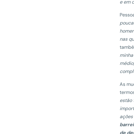
e em o
Pessoa
poucas
homen
nas qu
també
minha 
médio,
comple
As mu
termos
estão 
import
ações 
barre
de de