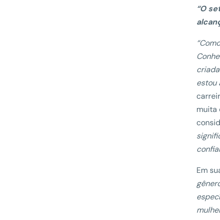
“O se
alcan
“Como 
Conhec
criada
estou 
carrei
muita 
consi
signif
confi
Em sua
gênero
especí
mulher