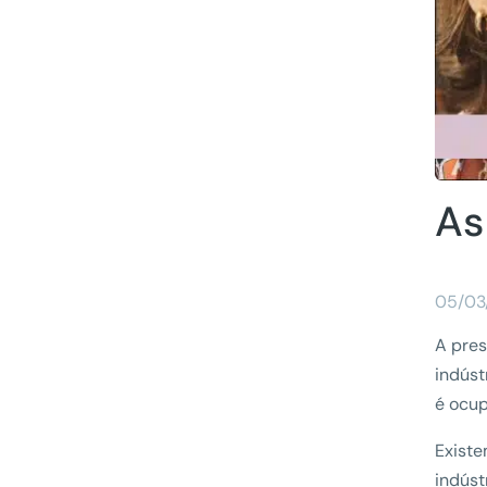
As
05/03
A pre
indúst
é ocu
Existe
indúst