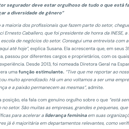
tor segurador deve estar orgulhoso de tudo o que está f
çar a diversidade de gênero”
a maioria dos profissionais que fazem parte do setor, chegue
i Ernesto Caballero, que foi presidente de honra da INESE, 
 escola de negócios do setor. Consegui uma entrevista com a 
aqui até hoje”
, explica Susana. Ela acrescenta que, em seus 
ra, passou por diferentes cargos e proprietários, com os quai
experiência. Desde 2013, foi nomeada Diretora Geral na Espa
dera uma
função estimulante.
“Tive que me reportar ao noss
icou muito aprendizado. Há um ano voltamos a ser uma empre
ança e a paixão permanecem as mesmas”
, admite.
 posição, ela fala com genuíno orgulho sobre o que
“está sen
 no setor. São muitas as empresas, grandes e pequenas, qu
ficas para acelerar a
liderança feminina
em suas organizaç
es já é majoritária em departamentos relevantes, como veri