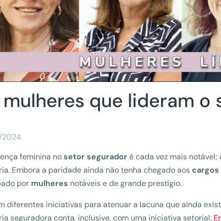
 mulheres que lideram o 
/2024
sença feminina no
setor segurador
é cada vez mais notável;
ria. Embora a paridade ainda não tenha chegado aos
cargos 
pado por
mulheres
notáveis e de grande prestígio.
m diferentes iniciativas para atenuar a lacuna que ainda exist
ria seguradora conta, inclusive, com uma iniciativa setorial:
E