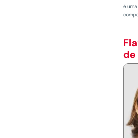
é uma
compo
Fl
de