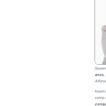
Govern
anos, 
Alfons
Assim 
como 
conqu