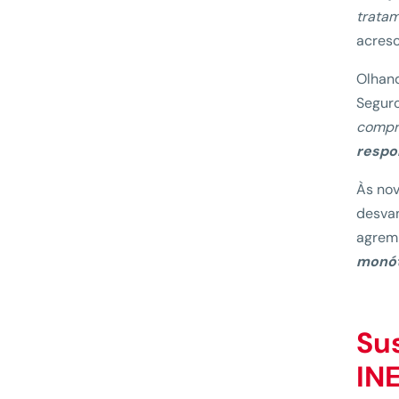
tratam
acresc
Olhand
Seguro
compr
respo
Às nov
desvan
agrem
monó
Su
IN