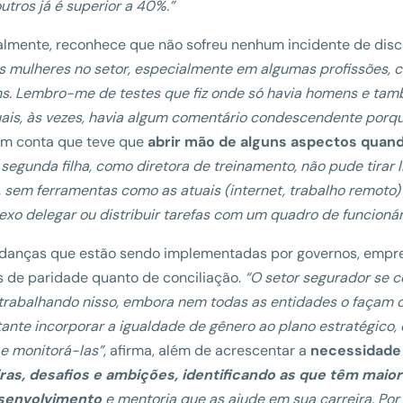
utros já é superior a 40%.”
lmente, reconhece que não sofreu nenhum incidente de disc
 mulheres no setor, especialmente em algumas profissões, c
s. Lembro-me de testes que fiz onde só havia homens e ta
ais, às vezes, havia algum comentário condescendente porqu
m conta que teve que
abrir mão de alguns aspectos quan
segunda filha, como diretora de treinamento, não pude tirar
 sem ferramentas como as atuais (internet, trabalho remoto) n
xo delegar ou distribuir tarefas com um quadro de funcionár
danças que estão sendo implementadas por governos, empre
 de paridade quanto de conciliação.
“O setor segurador se 
trabalhando nisso, embora nem todas as entidades o façam 
ante incorporar a igualdade de gênero ao plano estratégico, d
e monitorá-las”
, afirma, além de acrescentar a
necessidade
iras, desafios e ambições, identificando as que têm mai
senvolvimento
e mentoria que as ajude em sua carreira. Por 