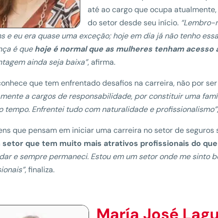
até ao cargo que ocupa atualmente,
do setor desde seu início.
“Lembro-m
 e eu era quase uma exceção; hoje em dia já não tenho essa
nça é que
hoje é normal que as mulheres tenham acesso a
tagem ainda seja baixa”
, afirma.
conhece que tem enfrentado desafios na carreira, não por se
mente a cargos de responsabilidade, por constituir uma fam
tempo. Enfrentei tudo com naturalidade e profissionalismo”
ens que pensam em iniciar uma carreira no setor de seguros
 setor que tem muito mais atrativos profissionais do que
dar e sempre permaneci. Estou em um setor onde me sinto b
sionais”
, finaliza.
María José Lag