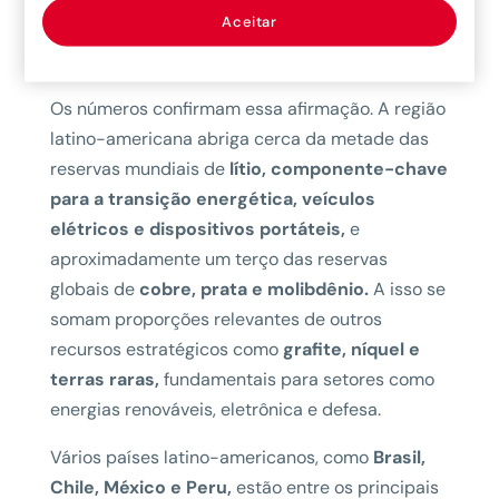
capacidades desenvolvidas para sua
Aceitar
exploração e aproveitamento”, afirma o
secretário executivo da CEPAL.
Os números confirmam essa afirmação. A região
latino-americana abriga cerca da metade das
reservas mundiais de
lítio, componente-chave
para a transição energética, veículos
elétricos e dispositivos portáteis,
e
aproximadamente um terço das reservas
globais de
cobre, prata e molibdênio.
A isso se
somam proporções relevantes de outros
recursos estratégicos como
grafite, níquel e
terras raras,
fundamentais para setores como
energias renováveis, eletrônica e defesa.
Vários países latino-americanos, como
Brasil,
Chile, México e Peru,
estão entre os principais