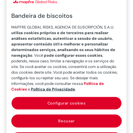
Neste artigo,
José Manuel Salazar-Xirinachs,
Bandeira de biscoitos
secretário executivo da Comissão Econômica
para a América Latina e o Caribe (
CEPAL
),
MAPFRE GLOBAL RISKS, AGENCIA DE SUSCRIPCIÓN, S.A.U.
aborda os desafios e oportunidades desta
utiliza cookies próprios e de terceiros para realizar
análises estatísticas, autenticar a sessão de usuário,
aliança estratégica.
apresentar conteúdo útil e melhorar e personalizar
determinados serviços, analisando os seus hábitos de
navegação
. Você
pode configurar esses cookies
,
podendo, nesse caso, limitar a navegação e os serviços do
Um vínculo
site. Se você aceitar os cookies, consentirá com a utilização
dos cookies deste site. Você pode aceitar todos os cookies,
fundamental da
configurá-los ou rejeitar seu uso. Se desejar mais
informações, você pode consultar nossa
Política de
mineração global
Cookies
e
Política de Privacidade
.
“América Latina e o Caribe, junto com o Canadá,
Configurar cookies
formam
um eixo essencial na mineração
mundial devido à magnitude e diversidade de
Recusar
seus recursos minerais,
bem como às