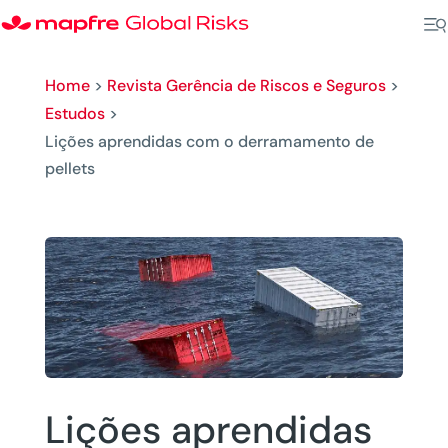
Home
>
Revista Gerência de Riscos e Seguros
>
Estudos
>
Lições aprendidas com o derramamento de
pellets
Lições aprendidas