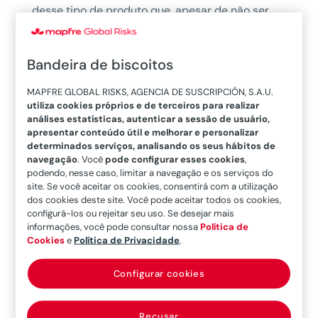
desse tipo de produto que, apesar de não ser
perigoso, pode representar um grave prejuízo
para o meio ambiente em caso de acidente.
Bandeira de biscoitos
Como explicamos
em um artigo recente, seu uso
é transversal e essencial para a economia
MAPFRE GLOBAL RISKS, AGENCIA DE SUSCRIPCIÓN, S.A.U.
global
, já que é fundamental em muitos setores
utiliza cookies próprios e de terceiros para realizar
análises estatísticas, autenticar a sessão de usuário,
estratégicos. Por isso, é preciso regular seu uso
apresentar conteúdo útil e melhorar e personalizar
e logística para adaptá-lo aos padrões de
determinados serviços, analisando os seus hábitos de
navegação
. Você
pode configurar esses cookies
,
sustentabilidade exigidos pela indústria atual.
podendo, nesse caso, limitar a navegação e os serviços do
site. Se você aceitar os cookies, consentirá com a utilização
Atualmente, informar sobre o
despejo
desse
dos cookies deste site. Você pode aceitar todos os cookies,
tipo de material no mar nem sequer é
configurá-los ou rejeitar seu uso. Se desejar mais
informações, você pode consultar nossa
Política de
obrigatório em águas internacionais, motivo pelo
Cookies
e
Política de Privacidade
.
qual órgãos competentes consideram há algum
tempo a possibilidade de mudar sua
Configurar cookies
classificação.
No caso da Espanha
, tanto os
capitães de navios nacionais como estrangeiros
Recusar