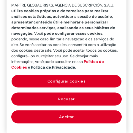
governo”, aponta Andrés Barceló,
MAPFRE GLOBAL RISKS, AGENCIA DE SUSCRIPCIÓN, S.A.U.
diretor-geral da União de Empresas
utiliza cookies próprios e de terceiros para realizar
análises estatísticas, autenticar a sessão de usuário,
Siderúrgicas (UNESID).
apresentar conteúdo útil e melhorar e personalizar
determinados serviços, analisando os seus hábitos de
A estas particularidades há que somar
navegação
. Você
pode configurar esses cookies
,
que seu processo de fabricação tem
podendo, nesse caso, limitar a navegação e os serviços do
site. Se você aceitar os cookies, consentirá com a utilização
um impacto ambiental controlado por
dos cookies deste site. Você pode aceitar todos os cookies,
uma minuciosa regulamentação da
configurá-los ou rejeitar seu uso. Se desejar mais
informações, você pode consultar nossa
Política de
atividade. “Todas as empresas que
Cookies
e
Política de Privacidade
.
produzem aço na Europa devem ter
uma autorização ambiental integrada.
Configurar cookies
Além disso, no caso da siderurgia
espanhola, a maioria do aço que se
Recusar
utiliza é reciclada. Utilizamos resíduos
para dar a eles uma segunda vida,
Aceitar
fabricando um produto de muito mais
valor”, explica o experiente.