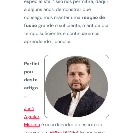
especialista. “Isso nos permitirá, daqui
a alguns anos, demonstrar que
conseguimos manter uma
reação de
fusão
grande o suficiente, mantida por
tempo suficiente, e continuaremos
aprendendo”, conclui.
Partici
pou
deste
artigo
…
José
Aguilar
Medina
é coordenador do escritório
técnico da
IFMIF-DONES
. Engenheiro