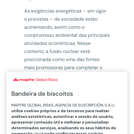
As exigências energéticas – em vigor
e previstas – da sociedade estão
aumentando, assim como o
compromisso ambiental das principais
atividades econômicas. Nesse
contexto, a fusão nuclear está
posicionada como uma das fontes
mais promissoras para completar o
mix
da segunda metade do século XXI.
“Ela é praticamente ilimitada,
segura
e ambientalmente correta
porque
Bandeira de biscoitos
não gera emissões poluentes. Deve-se
MAPFRE GLOBAL RISKS, AGENCIA DE SUSCRIPCIÓN, S.A.U.
destacar também que, se no futuro
utiliza cookies próprios e de terceiros para realizar
uma central sofresse algum dano por
análises estatísticas, autenticar a sessão de usuário,
apresentar conteúdo útil e melhorar e personalizar
causas naturais ou provocadas pelo
determinados serviços, analisando os seus hábitos de
homem, isso não ocasionaria
navegação
. Você
pode configurar esses cookies
,