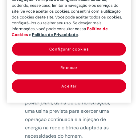
podendo, nesse caso, limitar a navegação e os serviços do
desastres ambientais associados”,
site. Se você aceitar os cookies, consentirá com a utilização
explica José Aguilar, Coordenador do
dos cookies deste site. Você pode aceitar todos os cookies,
Escritório Técnico da
IFMIF-DONES
.
configurá-los ou rejeitar seu uso. Se desejar mais
informações, você pode consultar nossa
Política de
Cookies
e
Política de Privacidade
.
Para que seu potencial se torne uma
realidade eficiente, é necessário
Configurar cookies
habilitar os meios para que a
energia
de fusão
atenda a uma série de
Recusar
requisitos tecnológicos e comerciais.
Com o objetivo de demonstrar essa
viabilidade, nasceu o projeto
Aceitar
internacional DEMO (
demonstration
power plant
, usina de demonstração),
uma usina prevista para exercer uma
operação continuada e a injeção de
energia na rede elétrica adaptada às
necessidades do homem.