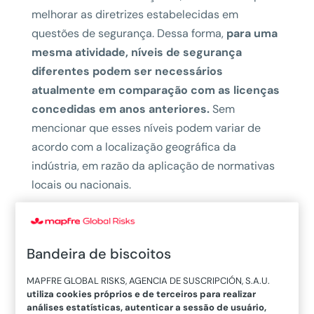
melhorar as diretrizes estabelecidas em
questões de segurança. Dessa forma,
para uma
mesma atividade, níveis de segurança
diferentes podem ser necessários
atualmente em comparação com as licenças
concedidas em anos anteriores.
Sem
mencionar que esses níveis podem variar de
acordo com a localização geográfica da
indústria, em razão da aplicação de normativas
locais ou nacionais.
Quando os clientes recebem um relatório com
medidas de melhoria baseadas em uma
Bandeira de biscoitos
inspeção da seguradora, isso pode gerar
confusão, pois eles não conseguem entender
MAPFRE GLOBAL RISKS, AGENCIA DE SUSCRIPCIÓN, S.A.U.
por que a seguradora emite um relatório
utiliza cookies próprios e de terceiros para realizar
análises estatísticas, autenticar a sessão de usuário,
com medidas de melhoria e recomendações