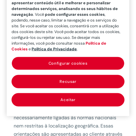
apresentar conteúdo útil e melhorar e personalizar
quando estão cumprindo todas as normas
determinados serviços, analisando os seus hábitos de
exigidas para o desenvolvimento de suas
navegação
. Você
pode configurar esses cookies
,
podendo, nesse caso, limitar a navegação e os serviços do
atividades.
Neste artigo, queremos tentar
site. Se você aceitar os cookies, consentirá com a utilização
responder a esta pergunta.
dos cookies deste site. Você pode aceitar todos os cookies,
configurá-los ou rejeitar seu uso. Se desejar mais
informações, você pode consultar nossa
Política de
Nas seguradoras, como parte de nosso trabalho
Cookies
e
Política de Privacidade
.
em cada visita de inspeção,
colocamos nossa
atenção em assessorar ou aconselhar os
Configurar cookies
clientes com base nas melhores práticas de
segurança reconhecidas pelo setor,
Recusar
fundamentadas em padrões internacionais e
boas práticas aceitas na indústria. Para isso
Aceitar
utilizamos todo o conhecimento disponível, o
que significa que as recomendações não estão
necessariamente ligadas às normas nacionais
nem restritas à localização geográfica. Essas
orientações são apresentadas ao cliente através