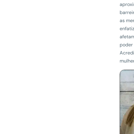
aprox
barrei
as men
enfati
afetam
poder 
Acredi
mulher