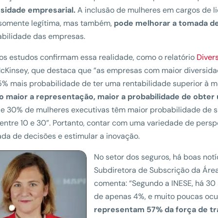
sidade empresarial.
A inclusão de mulheres em cargos de l
 somente legítima, mas também,
pode melhorar a tomada de
abilidade das empresas.
os estudos confirmam essa realidade, como o relatório
Diver
cKinsey, que destaca que “as empresas com maior diversida
% mais probabilidade de ter uma rentabilidade superior à mé
o maior a representação, maior a probabilidade de obter
de 30% de mulheres executivas têm maior probabilidade de 
 entre 10 e 30”. Portanto, contar com uma variedade de pers
da de decisões e estimular a inovação.
No setor dos seguros, há boas notí
Subdiretora de Subscrição da Área
comenta: “Segundo a INESE, há 30 
de apenas 4%, e muito poucas ocu
representam 57% da força de tra