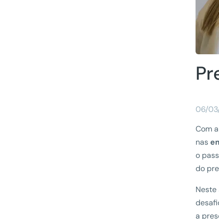
Pr
06/03
Com a 
nas
e
o pass
do pre
Neste 
desafi
a pres