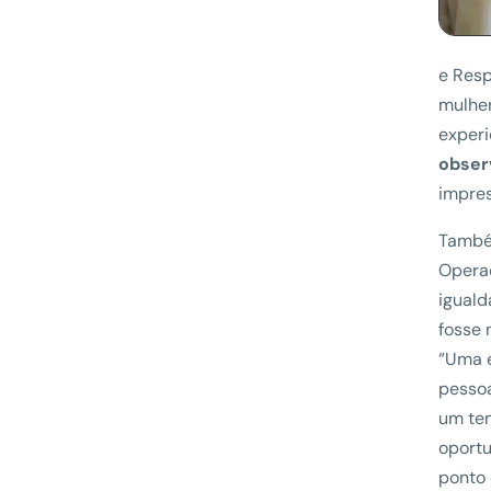
e Resp
mulhe
experi
obser
impres
També
Operaç
iguald
fosse 
“Uma e
pessoa
um tem
oportu
ponto