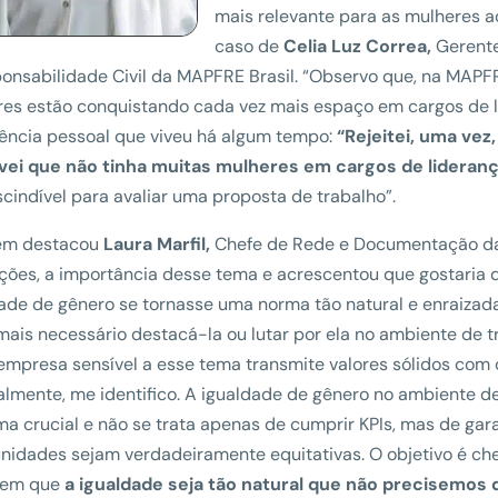
mais relevante para as mulheres 
caso de
Celia Luz Correa,
Gerente
onsabilidade Civil da MAPFRE Brasil. “Observo que, na MAPFRE
res estão conquistando cada vez mais espaço em cargos de 
ência pessoal que viveu há algum tempo:
“Rejeitei, uma ve
vei que não tinha muitas mulheres em cargos de lideranç
cindível para avaliar uma proposta de trabalho”.
m destacou
Laura Marfil,
Chefe de Rede e Documentação d
ões, a importância desse tema e acrescentou que gostaria 
ade de gênero se tornasse uma norma tão natural e enraizad
mais necessário destacá-la ou lutar por ela no ambiente de t
mpresa sensível a esse tema transmite valores sólidos com o
lmente, me identifico. A igualdade de gênero no ambiente de
a crucial e não se trata apenas de cumprir KPIs, mas de gara
nidades sejam verdadeiramente equitativas. O objetivo é ch
 em que
a igualdade seja tão natural que não precisemos 