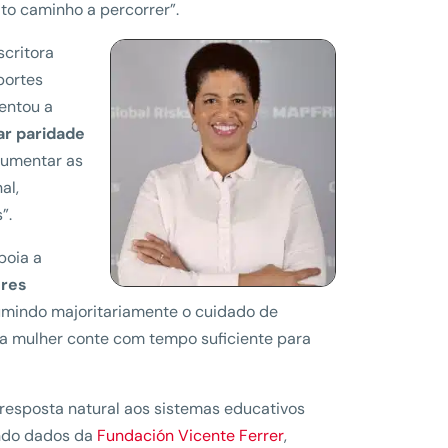
to caminho a percorrer”.
critora
portes
entou a
ar paridade
aumentar as
al,
”.
poia a
eres
mindo majoritariamente o cuidado de
ue a mulher conte com tempo suficiente para
 resposta natural aos sistemas educativos
undo dados da
Fundación Vicente Ferrer
,