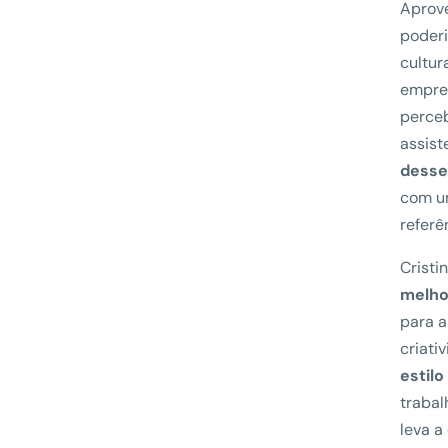
Aprove
poderi
cultur
empres
perceb
assist
desse
com u
referê
Cristi
melho
para a
criati
estilo
trabal
leva a