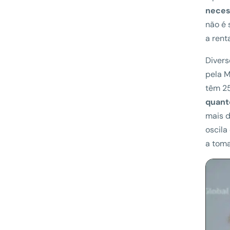
neces
não é
a rent
Divers
pela M
têm 25
quant
mais 
oscila
a toma