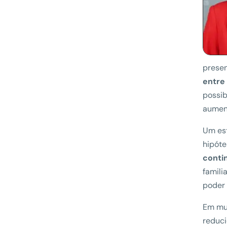
presen
entre
possib
aument
Um es
hipóte
conti
famili
poder 
Em mui
reduci