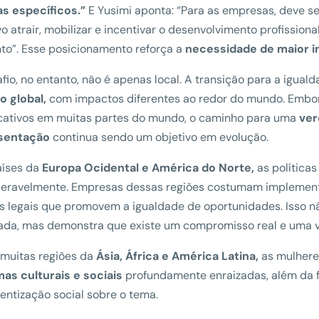
as específicos.”
E Yusimi aponta: “Para as empresas, deve s
vo atrair, mobilizar e incentivar o desenvolvimento profissio
nto”. Esse posicionamento reforça a
necessidade de maior i
fio, no entanto, não é apenas local. A transição para a igua
o global,
com impactos diferentes ao redor do mundo. Embo
icativos em muitas partes do mundo, o caminho para uma
ver
sentação
continua sendo um objetivo em evolução.
aíses da
Europa Ocidental e América do Norte,
as política
eravelmente. Empresas dessas regiões costumam implementa
 legais que promovem a igualdade de oportunidades. Isso não
ada, mas demonstra que existe um compromisso real e uma v
 muitas regiões da
Ásia, África e América Latina,
as mulheres
as culturais e sociais
profundamente enraizadas, além da f
entização social sobre o tema.