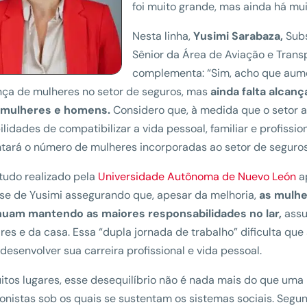
foi muito grande, mas ainda há mui
Nesta linha,
Yusimi Sarabaza,
Subs
Sênior da Área de Aviação e Trans
complementa: “Sim, acho que aum
ça de mulheres no setor de seguros, mas
ainda falta alcanç
 mulheres e homens.
Considero que, à medida que o setor 
ilidades de compatibilizar a vida pessoal, familiar e profission
ará o número de mulheres incorporadas ao setor de seguros
tudo realizado pela
Universidade Autônoma de Nuevo León
a
se de Yusimi assegurando que, apesar da melhoria,
as mulh
nuam mantendo as maiores responsabilidades no lar,
assu
ares e da casa. Essa “dupla jornada de trabalho” dificulta q
desenvolver sua carreira profissional e vida pessoal.
tos lugares, esse desequilíbrio não é nada mais do que uma
onistas sob os quais se sustentam os sistemas sociais. Seg