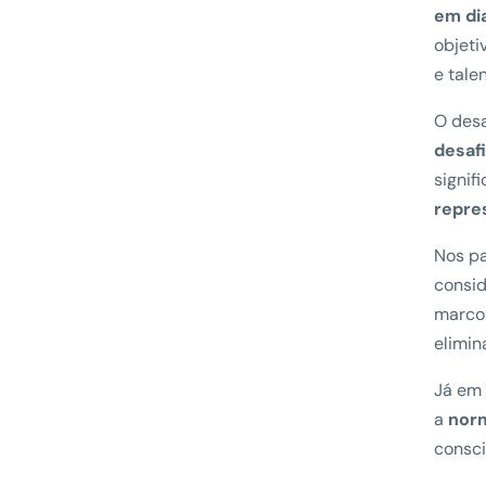
em di
objeti
e tale
O desa
desafi
signif
repre
Nos p
consid
marcos
elimin
Já em
a
norm
consci