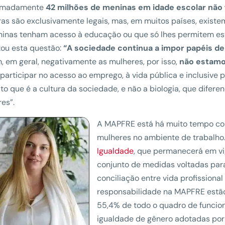
imadamente
42 milhões de meninas em idade escolar não
ras são exclusivamente legais, mas, em muitos países, existem
inas tenham acesso à educação ou que só lhes permitem estu
zou esta questão:
“A sociedade continua a impor papéis d
, em geral, negativamente as mulheres, por isso,
não estamo
participar no acesso ao emprego, à vida pública e inclusive 
to que é a cultura da sociedade, e não a biologia, que difer
es”.
A MAPFRE está há muito tempo c
mulheres no ambiente de trabalho
Igualdade
, que permanecerá em vi
conjunto de medidas voltadas para
conciliação entre vida profissiona
responsabilidade na MAPFRE estã
55,4% de todo o quadro de funcioná
igualdade de gênero adotadas por