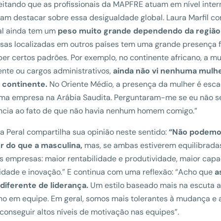
itando que as profissionais da MAPFRE atuam em nível inter
am destacar sobre essa desigualdade global. Laura Marfil co
al ainda tem um
peso muito grande dependendo da região 
as localizadas em outros países tem uma grande presença f
er certos padrões. Por exemplo, no continente africano, a 
ente ou cargos administrativos,
ainda não vi nenhuma mulh
 continente.
No Oriente Médio, a presença da mulher é esc
ma empresa na Arábia Saudita. Perguntaram-me se eu não s
ncia ao fato de que não havia nenhum homem comigo.”
na Peral compartilha sua opinião neste sentido:
“Não podemos
r do que a masculina,
mas, se ambas estiverem equilibradas
s empresas: maior rentabilidade e produtividade, maior capa
vidade e inovação.” E continua com uma reflexão: “Acho que
a
 diferente de liderança.
Um estilo baseado mais na escuta at
ho em equipe. Em geral, somos mais tolerantes à mudança e a
 conseguir altos níveis de motivação nas equipes”.