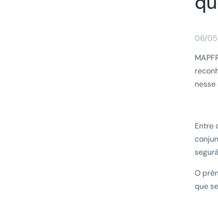
qu
06/05
MAPFRE
reconh
nesse 
Entre 
conjun
segurá
O prêm
que se