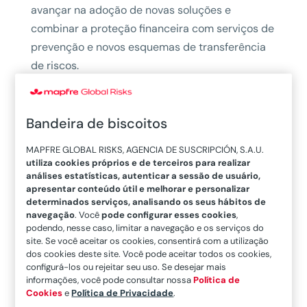
avançar na adoção de novas soluções e
combinar a proteção financeira com serviços de
prevenção e novos esquemas de transferência
de riscos.
Apenas no ano de 2022, de acordo com o
relatório 1/2023 Sigma da Swiss Re,
os seguros
Bandeira de biscoitos
cobriram cerca de 45% dos 275 bilhões de
dólares de perdas econômicas mundiais
MAPFRE GLOBAL RISKS, AGENCIA DE SUSCRIPCIÓN, S.A.U.
utiliza cookies próprios e de terceiros para realizar
decorrentes de
desastres naturais.
Apenas a
análises estatísticas, autenticar a sessão de usuário,
média anual de perdas seguradas devido a
apresentar conteúdo útil e melhorar e personalizar
determinados serviços, analisando os seus hábitos de
desastres naturais supera 100 bilhões de
navegação
. Você
pode configurar esses cookies
,
dólares e as estimativas do setor pelo sinistro
podendo, nesse caso, limitar a navegação e os serviços do
site. Se você aceitar os cookies, consentirá com a utilização
mais importante em 2022 – o furacão Ian –
dos cookies deste site. Você pode aceitar todos os cookies,
posicionam as perdas seguradas em 65 bilhões
configurá-los ou rejeitar seu uso. Se desejar mais
de dólares.
informações, você pode consultar nossa
Política de
Cookies
e
Política de Privacidade
.