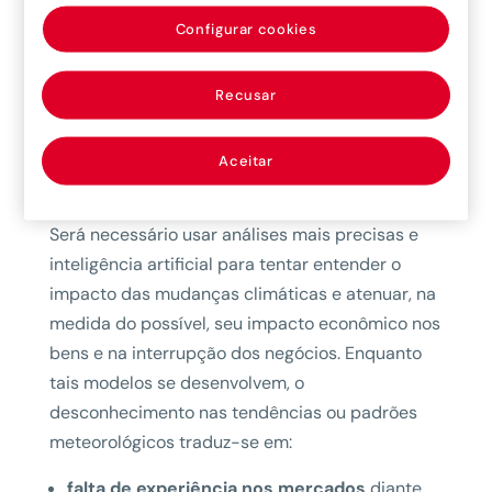
Análises mais precisas
Configurar cookies
Não são necessários mais dados para ressaltar
a importância desses riscos e sua complexidade
Recusar
para tentar e predizê-los e buscar proteção
contra eles.
Os modelos de previsão atuais
Aceitar
parecem não ser suficientes
diante do
aumento e de situações novas e inesperadas.
Será necessário usar análises mais precisas e
inteligência artificial para tentar entender o
impacto das mudanças climáticas e atenuar, na
medida do possível, seu impacto econômico nos
bens e na interrupção dos negócios. Enquanto
tais modelos se desenvolvem, o
desconhecimento nas tendências ou padrões
meteorológicos traduz-se em:
falta de experiência nos mercados
diante