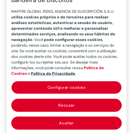
variadas no âmbito industrial e logístico, com
grandes infraestruturas operacionais, de
MAPFRE GLOBAL RISKS, AGENCIA DE SUSCRIPCIÓN, S.A.U.
utiliza cookies próprios e de terceiros para realizar
transporte e de armazenamento, e que
análises estatísticas, autenticar a sessão de usuário,
manipulam todos os tipos de mercadoria,
apresentar conteúdo útil e melhorar e personalizar
determinados serviços, analisando os seus hábitos de
incluídas as de caráter perigoso. Contam além
navegação
. Você
pode configurar esses cookies
,
disso com o inconveniente do impacto de
podendo, nesse caso, limitar a navegação e os serviços do
fatores climatológicos em seu funcionamento, o
site. Se você aceitar os cookies, consentirá com a utilização
dos cookies deste site. Você pode aceitar todos os cookies,
requisito de ter interligados todos os
configurá-los ou rejeitar seu uso. Se desejar mais
dispositivos ou sistemas, bem como a
informações, você pode consultar nossa
Política de
Cookies
e
Política de Privacidade
.
necessidade de proteger-se de tráfegos ilícitos
de mercadorias e de pessoas pela facilidade de
Configurar cookies
movimento que permite o espaço marítimo.
Principais riscos
Recusar
Neste contexto, a ciberdelinquência apresenta-
Aceitar
se como um dos principais riscos que se