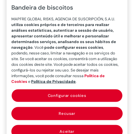
Bandeira de biscoitos
ramificação como mercado independente,
observa-se que os prêmios emitidos em cada
MAPFRE GLOBAL RISKS, AGENCIA DE SUSCRIPCIÓN, S.A.U.
um deles são distribuídos entre poucos atores.
utiliza cookies próprios e de terceiros para realizar
análises estatísticas, autenticar a sessão de usuário,
O mesmo acontece com os brokers que,
apresentar conteúdo útil e melhorar e personalizar
somando os 14 primeiros, supera-se a parcela
determinados serviços, analisando os seus hábitos de
navegação
. Você
pode configurar esses cookies
,
em 50%.
podendo, nesse caso, limitar a navegação e os serviços do
site. Se você aceitar os cookies, consentirá com a utilização
Como particularidade, mencionar que 47% dos
dos cookies deste site. Você pode aceitar todos os cookies,
prêmios do mercado se originam em
configurá-los ou rejeitar seu uso. Se desejar mais
informações, você pode consultar nossa
Política de
bancasseguros, o que assinala a existência de
Cookies
e
Política de Privacidade
.
um interesse e desenvolvimento muito
destacado pelo segmento de pessoas.
Configurar cookies
Após dois anos de contração (2015 e 2016), em
Recusar
2017 e 2018 o setor segurador evidenciou uma
melhoria em seus níveis de crescimento com
0,8% e 3,6% respectivamente. No entanto, se
Aceitar