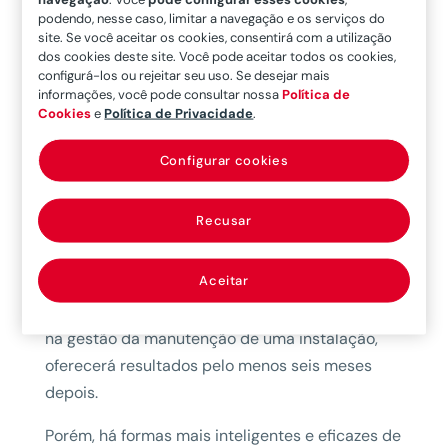
significa ‘lutar’ para serem mais competitivas ou
podendo, nesse caso, limitar a navegação e os serviços do
site. Se você aceitar os cookies, consentirá com a utilização
até batalhar pela própria sobrevivência, e são
dos cookies deste site. Você pode aceitar todos os cookies,
obrigadas a reduzir custos. Uma via ‘dura’ de
configurá-los ou rejeitar seu uso. Se desejar mais
redução é atribuir um orçamento pequeno à
informações, você pode consultar nossa
Política de
Cookies
e
Política de Privacidade
.
manutenção e que o próprio departamento
tente gerenciá-lo da melhor forma possível. Este
Configurar cookies
tipo de soluções, geradas de maneira cega pela
área financeira, não apresentaram bons
Recusar
resultados e o único que conseguem é demorar
custos que futuramente podem ser maiores que
Aceitar
os que é necessário economizar no curto prazo.
Vale lembrar que tudo aquilo que for feito hoje,
na gestão da manutenção de uma instalação,
oferecerá resultados pelo menos seis meses
depois.
Porém, há formas mais inteligentes e eficazes de