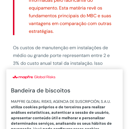
informadas pelo fabricante do
equipamento. Esta matéria revê os
fundamentos principais do MBC e suas
vantagens em comparação com outras
estratégias.
Os custos de manutenção em instalações de
médio ou grande porte representam entre 2 e
3% do custo anual total da instalação. Isso
significa que uma empresa, cuja reposição de
ativos foi avaliada em 100 milhões de euros,
pode considerar entre dois e três milhões de
Bandeira de biscoitos
euros anuais incluindo pessoal, contratos com
MAPFRE GLOBAL RISKS, AGENCIA DE SUSCRIPCIÓN, S.A.U.
empresas externas e materiais. Para muitas
utiliza cookies próprios e de terceiros para realizar
empresas, esse custo é perfeitamente
análises estatísticas, autenticar a sessão de usuário,
suportável, porque representa pouco se
apresentar conteúdo útil e melhorar e personalizar
determinados serviços, analisando os seus hábitos de
comparado com suas receitas. Mas, para outras,
navegação
. Você
pode configurar esses cookies
,