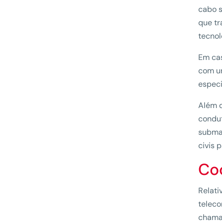
cabo s
que tr
tecnol
Em cas
com u
especi
Além d
condut
submar
civis 
Co
Relat
teleco
chamad