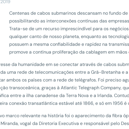
/2019
Centenas de cabos submarinos descansam no fundo de 
possibilitando as interconexões contínuas das empresas
Trata-se de um recurso imprescindível para os negócios 
qualquer canto de nosso planeta, enquanto as tecnologia
possuem a mesma confiabilidade e rapidez na transmis
promove a contínua proliferação da cablagem em mãos de
resse da humanidade em se conectar através de cabos subma
ada uma rede de telecomunicações entre a Grã-Bretanha e a 
ar ambos os países com a rede de telégrafos. Foi preciso ag
ação transoceânica, graças à Atlantic Telegraph Company, q
áfica entre a ilha canadense da Terra Nova e a Irlanda. Con
eira conexão transatlântica estável até 1866, e só em 1956 é 
o marco relevante na história foi o aparecimento da fibra ó
 Miranda, vogal da Diretoria Executiva e responsável pelo D