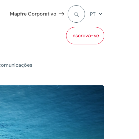
Mapfre Corporativo
PT
Inscreva-se
s comunicações