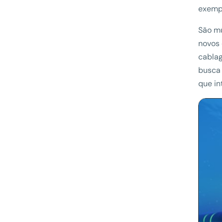
exemp
São mú
novos 
cablag
busca 
que in