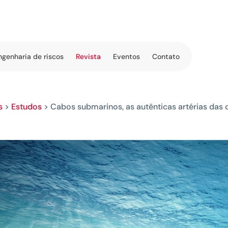
ngenharia de riscos
Revista
Eventos
Contato
s
>
Estudos
>
Cabos submarinos, as autênticas artérias da