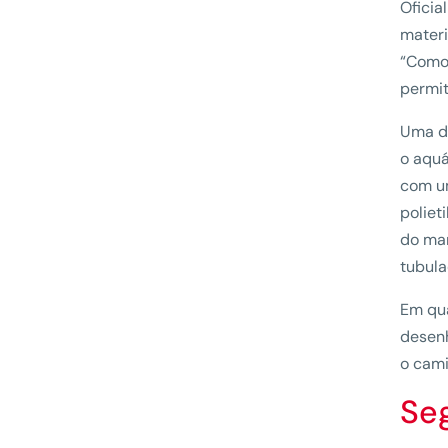
Oficia
materi
“Como 
permit
Uma da
o aquá
com um
poliet
do mar
tubula
Em qua
desenh
o cami
Se