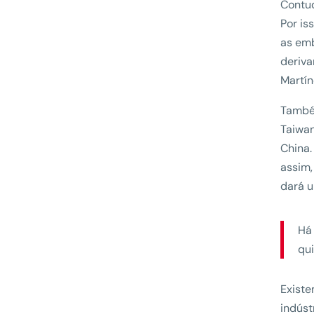
Contud
Por is
as em
deriva
Martín
Também
Taiwa
China.
assim,
dará 
Há
qu
Exist
indúst