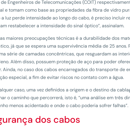
l de Engenheiros de Telecomunicações (COIT) respectivame
al e tomam como base as propriedades da fibra de vidro pura,
a luz perde intensidade ao longo do cabo, é preciso incluir r
am restabelecer a intensidade do sinal óptico”, assinalam.
s maiores preocupações técnicas é a durabilidade dos mat
tico, já que se espera uma supervivência média de 25 anos. P
a série de camadas concêntricas, que resguardam as interi
ileno. Além disso, possuem proteção de aço para poder ofere
. Ainda, no caso dos cabos encarregados do transporte de en
ção especial, a fim de evitar riscos no contato com a água.
lquer caso, uma vez definidos a origem e o destino da cabla
ar o caminho que percorrerá, isto é, “uma análise em três 
nho menos acidentado e onde o cabo poderia sofrer falhas”.
gurança dos cabos