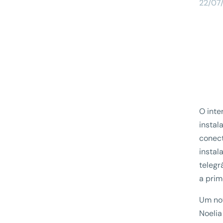
22/07
O inte
instal
conect
instal
telegr
a prim
Um nov
Noelia