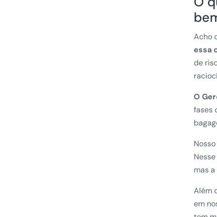
O q
bem
Acho q
essa c
de ris
racioc
O Ger
fases 
bagage
Nosso 
Nesse 
mas a 
Além d
em nos
tem mu