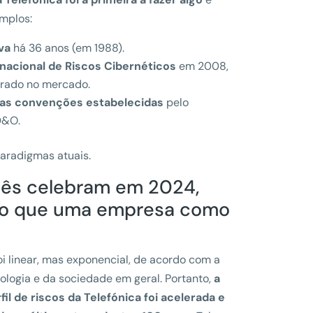
emplos:
va
há 36 anos (em 1988).
nacional de Riscos Cibernéticos
em 2008,
urado no mercado.
umas convenções estabelecidas
pelo
D&O.
paradigmas atuais.
cês celebram em 2024,
ção que uma empresa como
oi linear, mas exponencial, de acordo com a
ologia e da sociedade em geral. Portanto,
a
il de riscos da Telefónica foi acelerada e