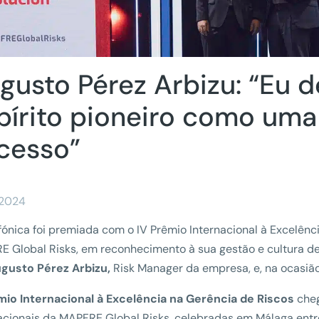
gusto Pérez Arbizu: “Eu d
pírito pioneiro como uma
cesso”
/2024
fónica foi premiada com o IV Prêmio Internacional à Excelênc
 Global Risks, em reconhecimento à sua gestão e cultura de
gusto Pérez Arbizu,
Risk Manager da empresa, e, na ocasião
mio Internacional à Excelência na Gerência de Riscos
cheg
acionais da MAPFRE Global Risks, celebradas em Málaga entre