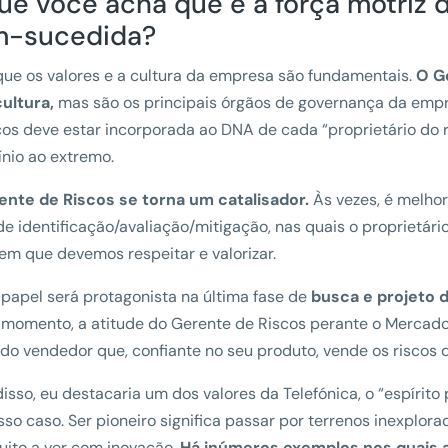
ue você acha que é a força motriz 
-sucedida?
ue os valores e a cultura da empresa são fundamentais.
O G
ultura,
mas são os principais órgãos de governança da empr
cos deve estar incorporada ao DNA de cada “proprietário do r
ínio ao extremo.
ente de Riscos se torna um catalisador.
Às vezes, é melhor
de identificação/avaliação/mitigação, nas quais o proprietár
m que devemos respeitar e valorizar.
papel será protagonista na última fase de
busca e projeto 
momento, a atitude do Gerente de Riscos perante o Mercado
do vendedor que, confiante no seu produto, vende os riscos 
isso, eu destacaria um dos valores da Telefónica, o “espírit
so caso. Ser pioneiro significa passar por terrenos inexplorado
ito a ver com inovação.
Há inúmeros exemplos nos quais a T