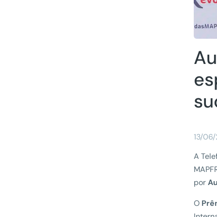
Au
es
su
13/06
A Tele
MAPFRE
por
Au
O
Prê
Intern