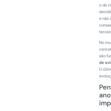
o de r
decid
e não 
conseq
tercei
No mun
concei
são fu
de ev
O últi
evoluç
Pen
ano
imp