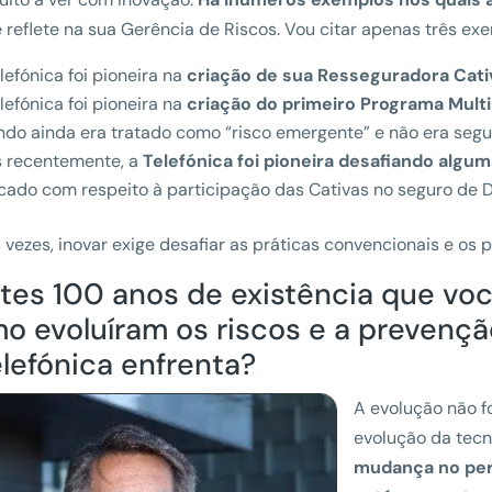
e reflete na sua Gerência de Riscos. Vou citar apenas três ex
lefónica foi pioneira na
criação de sua Resseguradora Cati
lefónica foi pioneira na
criação do primeiro Programa Multi
do ainda era tratado como “risco emergente” e não era seg
s recentemente, a
Telefónica foi pioneira desafiando alg
ado com respeito à participação das Cativas no seguro de 
 vezes, inovar exige desafiar as práticas convencionais e os 
tes 100 anos de existência que vo
o evoluíram os riscos e a preven
elefónica enfrenta?
A evolução não f
evolução da tecn
mudança no perf