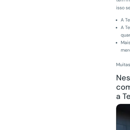
isso s
A Te
A Te
quan
Mai
merc
Muitas
Nes
com
a T