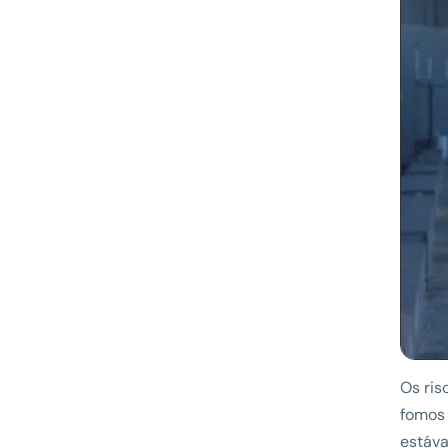
Os ris
fomos 
estáva