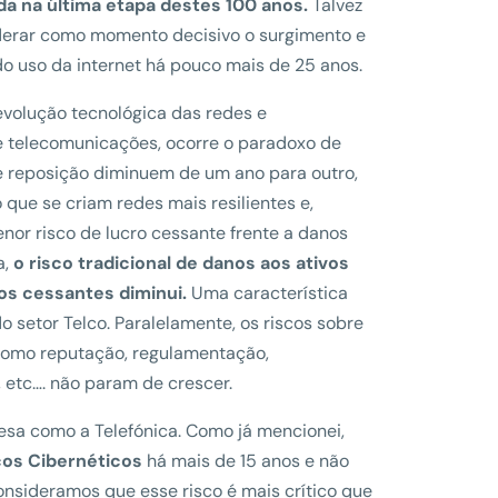
a na última etapa destes 100 anos.
Talvez
erar como momento decisivo o surgimento e
do uso da internet há pouco mais de 25 anos.
evolução tecnológica das redes e
 telecomunicações, ocorre o paradoxo de
e reposição diminuem de um ano para outro,
ue se criam redes mais resilientes e,
nor risco de lucro cessante frente a danos
a,
o risco tradicional de danos aos ativos
ros cessantes diminui.
Uma característica
o setor Telco. Paralelamente, os riscos sobre
s como reputação, regulamentação,
, etc…. não param de crescer.
esa como a Telefónica. Como já mencionei,
cos Cibernéticos
há mais de 15 anos e não
nsideramos que esse risco é mais crítico que