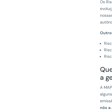
Os Ris
evoluç
nossas
autôno
Outro
Risc
Risc
Risc
Que
a g
A MAPF
alguns
emissã
nós a