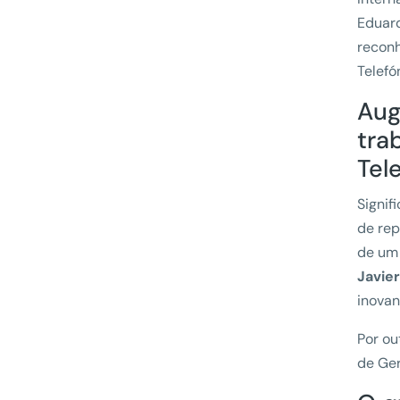
Eduard
reconh
Telefó
Aug
tra
Tel
Signif
de rep
de um 
Javier
inovan
Por ou
de Ger