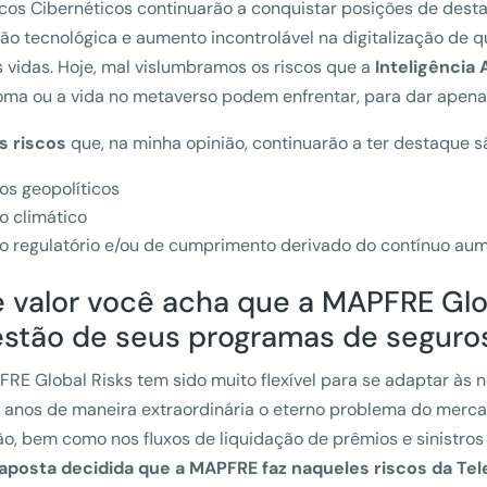
cos Cibernéticos continuarão a conquistar posições de dest
ão tecnológica e aumento incontrolável na digitalização de 
 vidas. Hoje, mal vislumbramos os riscos que a
Inteligência A
ma ou a vida no metaverso podem enfrentar, para dar apena
s riscos
que, na minha opinião, continuarão a ter destaque s
os geopolíticos
o climático
o regulatório e/ou de cumprimento derivado do contínuo au
 valor você acha que a MAPFRE Glob
estão de seus programas de seguro
RE Global Risks tem sido muito flexível para se adaptar às 
 anos de maneira extraordinária o eterno problema do merc
o, bem como nos fluxos de liquidação de prêmios e sinistr
 aposta decidida que a MAPFRE faz naqueles riscos da Tel