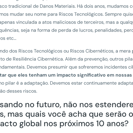
isco tradicional de Danos Materiais. Há dois anos, mudamo
imos mudar seu nome para Riscos Tecnológicos. Sempre quis
apenas vinculada a atos maliciosos de terceiros, mas a qualqu
uências, seja na forma de perda de lucros, penalidades, perd
ros etc…
do dos Riscos Tecnológicos ou Riscos Cibernéticos, a mera p
to de Resiliência Cibernética. Além da prevenção, outros pil
ndamentais. Devemos presumir que sofreremos incidentes ci
itar que eles tenham um impacto significativo em nossas
mo pilar é a adaptação. Devemos estar continuamente adapt
ão desses riscos.
sando no futuro, não nos estender
s, mas quais você acha que serão o
acto global nos próximos 10 anos?