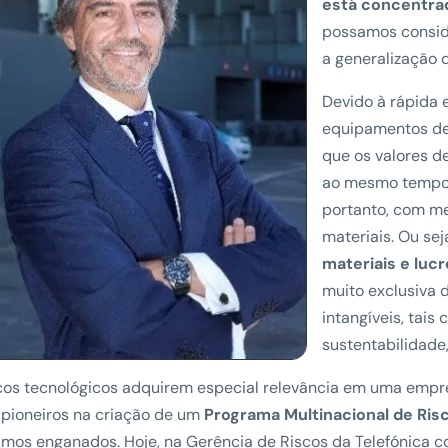
está concentrad
possamos consid
a generalização 
Devido à rápida 
equipamentos de
que os valores d
ao mesmo tempo q
portanto, com me
materiais. Ou sej
materiais e luc
muito exclusiva d
intangíveis, tai
sustentabilidade
cos tecnológicos adquirem especial relevância em uma empr
pioneiros na criação de um
Programa Multinacional de Ris
mos enganados. Hoje, na Gerência de Riscos da Telefónica co