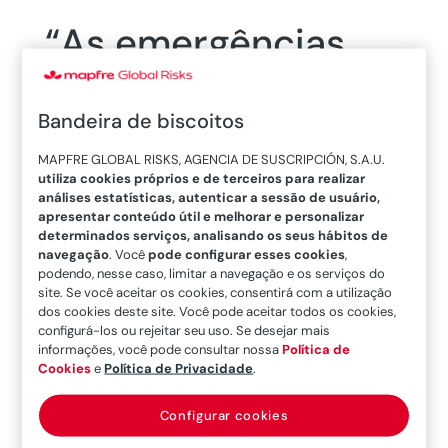
“As emergências
tecnológicas e
Bandeira de biscoitos
ambientais
MAPFRE GLOBAL RISKS, AGENCIA DE SUSCRIPCIÓN, S.A.U.
assumirão cada vez
utiliza cookies próprios e de terceiros para realizar
análises estatísticas, autenticar a sessão de usuário,
mais relevância”
apresentar conteúdo útil e melhorar e personalizar
determinados serviços, analisando os seus hábitos de
navegação
. Você
pode configurar esses cookies
,
podendo, nesse caso, limitar a navegação e os serviços do
site. Se você aceitar os cookies, consentirá com a utilização
15/01/2020
dos cookies deste site. Você pode aceitar todos os cookies,
configurá-los ou rejeitar seu uso. Se desejar mais
informações, você pode consultar nossa
Política de
Em diálogo com o
CEO da MAPFRE Global
Cookies
e
Política de Privacidade
.
Risks, Bosco Francoy,
o
Tenente-Coronel
Jorge Serra
,
responsável pelas Relações
Configurar cookies
Exteriores da Unidade Militar de