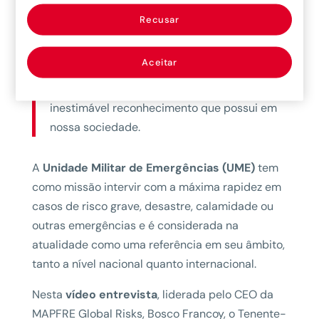
Emergências (UME)
, explica a operação da
Recusar
UME em função dos diferentes tipos de
desastres naturais que exigem sua
Aceitar
intervenção, deixando em claro os motivos
pelos quais essa unidade militar merece o
inestimável reconhecimento que possui em
nossa sociedade.
A
Unidade Militar de Emergências (UME)
tem
como missão intervir com a máxima rapidez em
casos de risco grave, desastre, calamidade ou
outras emergências e é considerada na
atualidade como uma referência em seu âmbito,
tanto a nível nacional quanto internacional.
Nesta
vídeo entrevista
, liderada pelo CEO da
MAPFRE Global Risks, Bosco Francoy, o Tenente-