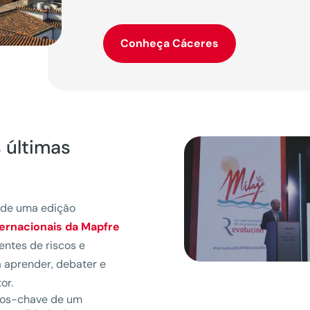
Conheça Cáceres
 últimas
o de uma edição
ernacionais da Mapfre
ntes de riscos e
a aprender, debater e
or.
tos-chave de um