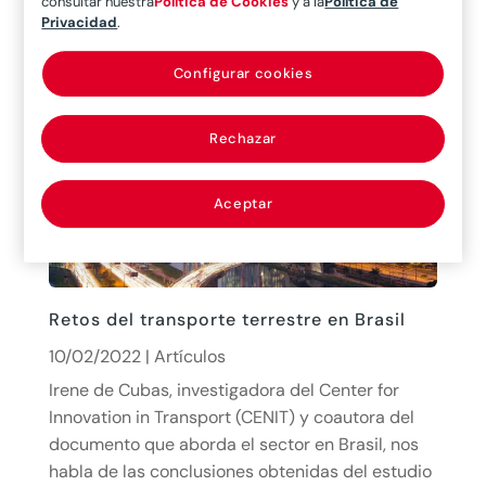
consultar nuestra
Política de Cookies
y a la
Política de
energético avanza casi a diario, y esta
Privacidad
.
cualificación tecnológica es fundamental para el
sector.
Configurar cookies
leer más
Rechazar
Aceptar
Retos del transporte terrestre en Brasil
10/02/2022
|
Artículos
Irene de Cubas, investigadora del Center for
Innovation in Transport (CENIT) y coautora del
documento que aborda el sector en Brasil, nos
habla de las conclusiones obtenidas del estudio