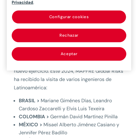
Privacidad
.
más como un éxito, no solo en conocimientos y
experiencias, sino también en lo relacional como
Configurar cookies
equipo. Además,
contaron con la presencia de
Bosco Francoy, CEO de MAPFRE Global Risks,
Rechazar
que se acercó a darles la bienvenida a la Sede y
pasaron un rato muy agradable conversando
Aceptar
sobre los éxitos del 2023 y las nuevas
estrategias para conseguir los objetivos en este
nuevo ejercicio. Este 2024, MAPFRE Global Risks
ha recibido la visita de varios ingenieros de
Latinoamérica:
BRASIL >
Mariane Giménes Días, Leandro
Cardoso Zaccarelli y Elvis Luis Texeira
COLOMBIA >
Germán David Martínez Pinilla
MÉXICO >
Misael Alberto Jiménez Casiano y
Jennifer Pérez Badillo