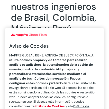
nuestros ingenieros
de Brasil, Colombia,
México y Perú
Aviso de Cookies
29/02/2024
MAPFRE GLOBAL RISKS, AGENCIA DE SUSCRIPCIÓN, S.A.U.
La semana del 12 al 17 de febrero, el Área de
utiliza cookies propias y de terceros para realizar
Ingeniería celebró su Reunión bienal con un
análisis estadísticos, la autenticación de la sesión de
programa que combinaba acciones formativas
usuario, mostrarte contenido útil y mejorar y
personalizar determinados servicios mediante el
técnicas y de equipo con actividades one to one
análisis de tus hábitos de navegación
. Puedes
junto a ingenieros y suscriptores, en función de
configurar estas cookies
, pudiendo en tal caso limitarse la
navegación y servicios del sitio web. Si aceptas las cookies
las necesidades de cada perfil.
estás consintiendo la utilización de las cookies en este sitio
web. Puedes aceptar todas las cookies, configurarlas o
La reunión bienal del
Área de Ingeniería de
rechazar su uso. Si deseas más información, puedes
MAPFRE Global Risks
se ha consolidado una vez
consultar nuestra
Política de Cookies
y a la
Política de