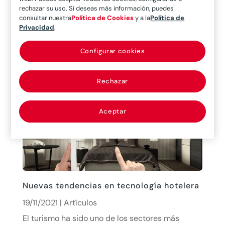
La tele inspección permite a los ingenieros de
rechazar su uso. Si deseas más información, puedes
MAPFRE Global Risks conectarse en directo con
consultar nuestra
Política de Cookies
y a la
Política de
Privacidad
.
sus homólogos de las empresas clientes,
independientemente del lugar del mundo donde
Configurar cookies
se encuentren, y ofrecerles asesoramiento en
tiempo real. Eduardo García Mozos, director...
Rechazar
leer más
Aceptar
Nuevas tendencias en tecnología hotelera
19/11/2021
|
Artículos
El turismo ha sido uno de los sectores más