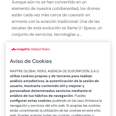
Aunque aún no se han convertido en un
elemento de nuestra cotidianeidad, los drones
están cada vez más cerca de coexistir en
armonía con la aviación tradicional. Una de las
escalas de esta evolución se llama U-Space, un
conjunto de servicios, tecnologías y...
leer más
Aviso de Cookies
MAPFRE GLOBAL RISKS, AGENCIA DE SUSCRIPCIÓN, S.A.U.
utiliza cookies propias y de terceros para realizar
análisis estadísticos, la autenticación de la sesión de
usuario, mostrarte contenido útil y mejorar y
personalizar determinados servicios mediante el
Mejora de la calidad del riesgo mediante
análisis de tus hábitos de navegación
. Puedes
configurar estas cookies
, pudiendo en tal caso limitarse la
inspecciones en remoto
navegación y servicios del sitio web. Si aceptas las cookies
30/11/2021
|
Artículos
estás consintiendo la utilización de las cookies en este sitio
web. Puedes aceptar todas las cookies, configurarlas o