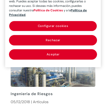
11/12/2018
|
Artículos
web. Puedes aceptar todas las cookies, configurarlas o
rechazar su uso. Si deseas más información, puedes
Los oleoductos y gasoductos actúan como
consultar nuestra
Política de Cookies
y a la
Política de
auténticas arterias en el interior de la Tierra, y
Privacidad
.
mediante extensas tuberías de acero y plástico
Configurar cookies
transportan gas y petróleo a lo largo del planeta.
Su influencia estratégica en las relaciones entre
los países es incuestionable,...
Rechazar
leer más
Aceptar
Ingeniería de Riesgos
05/12/2018
|
Artículos