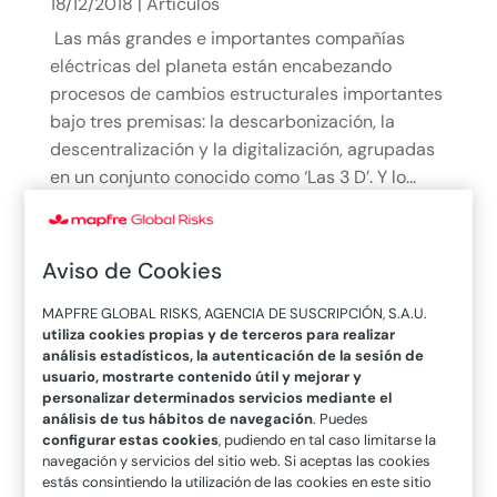
18/12/2018
|
Artículos
Las más grandes e importantes compañías
eléctricas del planeta están encabezando
procesos de cambios estructurales importantes
bajo tres premisas: la descarbonización, la
descentralización y la digitalización, agrupadas
en un conjunto conocido como ‘Las 3 D’. Y lo...
leer más
Aviso de Cookies
MAPFRE GLOBAL RISKS, AGENCIA DE SUSCRIPCIÓN, S.A.U.
utiliza cookies propias y de terceros para realizar
análisis estadísticos, la autenticación de la sesión de
usuario, mostrarte contenido útil y mejorar y
personalizar determinados servicios mediante el
análisis de tus hábitos de navegación
. Puedes
Oleoductos y gasoductos, las venas de la
configurar estas cookies
, pudiendo en tal caso limitarse la
navegación y servicios del sitio web. Si aceptas las cookies
economía
estás consintiendo la utilización de las cookies en este sitio