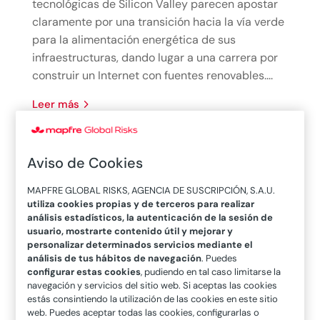
tecnológicas de Silicon Valley parecen apostar
claramente por una transición hacia la vía verde
para la alimentación energética de sus
infraestructuras, dando lugar a una carrera por
construir un Internet con fuentes renovables....
leer más
Aviso de Cookies
MAPFRE GLOBAL RISKS, AGENCIA DE SUSCRIPCIÓN, S.A.U.
utiliza cookies propias y de terceros para realizar
análisis estadísticos, la autenticación de la sesión de
usuario, mostrarte contenido útil y mejorar y
El sector asegurador y el cambio
personalizar determinados servicios mediante el
análisis de tus hábitos de navegación
. Puedes
climático
configurar estas cookies
, pudiendo en tal caso limitarse la
04/10/2018
|
Artículos
navegación y servicios del sitio web. Si aceptas las cookies
estás consintiendo la utilización de las cookies en este sitio
¿Existe relación entre el cambio climático y las
web. Puedes aceptar todas las cookies, configurarlas o