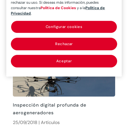
intensas temporadas de huracanes? Los
rechazar su uso. Si deseas más información, puedes
consultar nuestra
Política de Cookies
y a la
Política de
expertos en Cambio Climático de la
Privacidad
.
Organización Mundial Meteorológica (OMM)
llegaron a la conclusión de que si bien no existen
Configurar cookies
pruebas que demuestren claramente que el
cambio...
Rechazar
leer más
Aceptar
Inspección digital profunda de
aerogeneradores
25/09/2018
|
Artículos