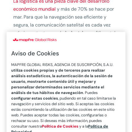
La logística es una pieza clave del desarrollo
económico mundial
y más de 70% se hace por
mar. Para que la navegación sea eficiente y
segura, la comunicación satelital es cada vez
más importante para la
industria marítima,
tal
y como nos revela
Antonio P. Sandoval Díaz,
de
la
Unidad de Tecnología Marina (UTM)
del
Aviso de Cookies
Consejo Superior de Investigaciones Científicas
(CSIC).
MAPFRE GLOBAL RISKS, AGENCIA DE SUSCRIPCIÓN, S.A.U.
utiliza cookies propias y de terceros para realizar
análisis estadísticos, la autenticación de la sesión de
Para que estas
conexiones
sean
estables,
es
usuario, mostrarte contenido útil y mejorar y
preciso llevar a cabo prácticas como:
personalizar determinados servicios mediante el
análisis de tus hábitos de navegación
. Puedes
“el mantenimiento preventivo,
configurar estas cookies
, pudiendo en tal caso limitarse la
navegación y servicios del sitio web. Si aceptas las cookies
la realización de pruebas periódicas,
estás consintiendo la utilización de las cookies en este sitio
la actualización de equipos,
web. Puedes aceptar todas las cookies, configurarlas o
la capacitación de personal
rechazar su uso. Si deseas más información, puedes
consultar nuestra
Política de Cookies
y a la
Política de
o la monitorización continuada del
Privacidad
.