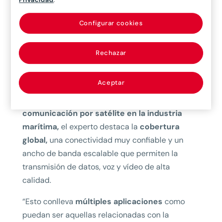
rendimiento de los sistemas de
telecomunicaciones”, afirma el especialista en
Configurar cookies
telecomunicaciones.
Rechazar
Riesgos y beneficios de
esta tecnología
Aceptar
Entre los múltiples
beneficios de la
comunicación por satélite en la industria
marítima,
el experto destaca la
cobertura
global,
una conectividad muy confiable y un
ancho de banda escalable que permiten la
transmisión de datos, voz y vídeo de alta
calidad.
“Esto conlleva
múltiples aplicaciones
como
puedan ser aquellas relacionadas con la