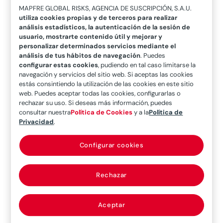
pérdidas materiales, mejorar la reputación de la
MAPFRE GLOBAL RISKS, AGENCIA DE SUSCRIPCIÓN, S.A.U.
utiliza cookies propias y de terceros para realizar
compañía y garantizar la continuidad del
análisis estadísticos, la autenticación de la sesión de
negocio.
usuario, mostrarte contenido útil y mejorar y
personalizar determinados servicios mediante el
análisis de tus hábitos de navegación
. Puedes
configurar estas cookies
, pudiendo en tal caso limitarse la
La prevención: El
navegación y servicios del sitio web. Si aceptas las cookies
estás consintiendo la utilización de las cookies en este sitio
eslabón clave
web. Puedes aceptar todas las cookies, configurarlas o
rechazar su uso. Si deseas más información, puedes
consultar nuestra
Política de Cookies
y a la
Política de
La estrategia tradicional de
protección contra
Privacidad
.
incendios en una instalación industrial
se
Configurar cookies
basa en una robusta infraestructura de sistemas
de detección, equipos de extinción y medidas
pasivas que actúan como barreras cortafuegos.
Rechazar
Aunque estos elementos son esenciales, operan
mayoritariamente bajo el principio de respuesta
Aceptar
ante un evento ya iniciado.