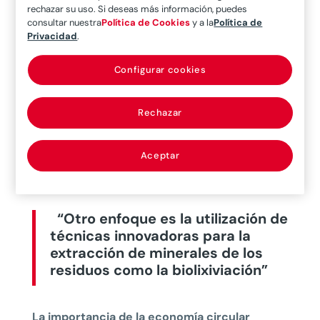
Ambos nos explican la importancia del
rechazar su uso. Si deseas más información, puedes
desarrollo tecnológico con la adopción de la
consultar nuestra
Política de Cookies
y a la
Política de
Privacidad
.
Inteligencia Artificial (AI), la automatización y el
uso de energías renovables, además de la
Configurar cookies
implementación de prácticas más responsables
en la gestión de residuos como el uso de la
Rechazar
minería subterránea —cada vez más popular— y
la restauración del paisaje después de la
explotación, con programas de reforestación y
Aceptar
rehabilitación de suelos.
“Otro enfoque es la utilización de
técnicas innovadoras para la
extracción de minerales de los
residuos como la biolixiviación”
La importancia de la economía circular