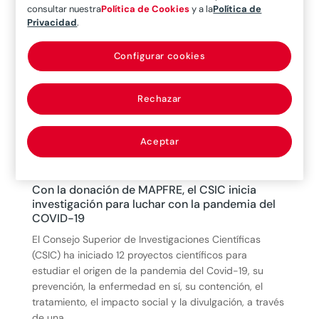
#EnMAPFREmásUnidosQueNunca
consultar nuestra
Política de Cookies
y a la
Política de
Privacidad
.
20/04/20
|
Actualidad
Configurar cookies
Rechazar
Aceptar
Con la donación de MAPFRE, el CSIC inicia
investigación para luchar con la pandemia del
COVID-19
El Consejo Superior de Investigaciones Científicas
(CSIC) ha iniciado 12 proyectos científicos para
estudiar el origen de la pandemia del Covid-19, su
prevención, la enfermedad en sí, su contención, el
tratamiento, el impacto social y la divulgación, a través
de una...