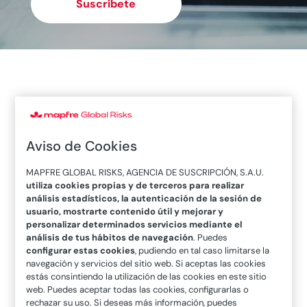
Suscríbete
Aviso de Cookies
MAPFRE GLOBAL RISKS, AGENCIA DE SUSCRIPCIÓN, S.A.U.
utiliza cookies propias y de terceros para realizar
análisis estadísticos, la autenticación de la sesión de
usuario, mostrarte contenido útil y mejorar y
personalizar determinados servicios mediante el
En los grandes desafíos es cuando un equipo da
análisis de tus hábitos de navegación
. Puedes
lo mejor de sí…
configurar estas cookies
, pudiendo en tal caso limitarse la
Compartimos un video que refleja la fuerza de los
navegación y servicios del sitio web. Si aceptas las cookies
estás consintiendo la utilización de las cookies en este sitio
equipos MAPFRE y su capacidad de seguir adelante
web. Puedes aceptar todas las cookies, configurarlas o
creando valor a pesar de las circunstancias.
rechazar su uso. Si deseas más información, puedes