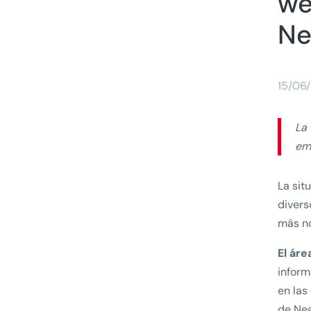
we
Ne
15/06
La
emp
La sit
divers
más no
El áre
inform
en las
de Neg