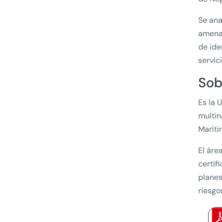
Se ana
amenaz
de ide
servic
Sob
Es la 
multin
Maríti
El áre
certif
planes
riesgo