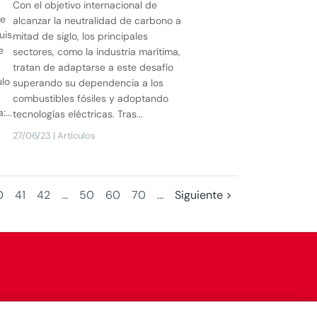
Con el objetivo internacional de
de
alcanzar la neutralidad de carbono a
uis
mitad de siglo, los principales
e
sectores, como la industria marítima,
tratan de adaptarse a este desafío
ulo
superando su dependencia a los
:
combustibles fósiles y adoptando
...
tecnologías eléctricas. Tras...
27/06/23
|
Artículos
0
41
42
...
50
60
70
...
Siguiente >