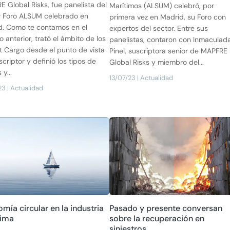
 Global Risks, fue panelista del
Marítimos (ALSUM) celebró, por
r Foro ALSUM celebrado en
primera vez en Madrid, su Foro con
d. Como te contamos en el
expertos del sector. Entre sus
lo anterior, trató el ámbito de los
panelistas, contaron con Inmaculad
t Cargo desde el punto de vista
Pinel, suscriptora senior de MAPFRE
scriptor y definió los tipos de
Global Risks y miembro del...
 y...
13/07/23
|
Actualidad
23
|
Actualidad
mía circular en la industria
Pasado y presente conversan
tima
sobre la recuperación en
siniestros