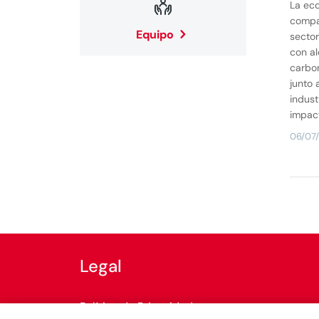

La eco
compar
Equipo
secto
con al
carbo
junto 
indust
impact
06/07
Legal
Política de Privacidad