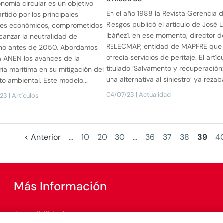
nomía circular es un objetivo
En el año 1988 la Revista Gerencia 
tido por los principales
Riesgos publicó el artículo de José L
res económicos, comprometidos
Ibáñez1, en ese momento, director d
canzar la neutralidad de
RELECMAP, entidad de MAPFRE que
no antes de 2050. Abordamos
ofrecía servicios de peritaje. El artíc
a ANEN los avances de la
titulado ‘Salvamento y recuperación
ria marítima en su mitigación del
una alternativa al siniestro’ ya rezaba:
o ambiental. Este modelo...
04/07/23
|
Actualidad
/23
|
Artículos
< Anterior
...
10
20
30
...
36
37
38
39
4
Más Información
Accesibilidad