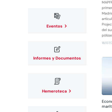
MAPFRE
prime
Madri

artícu
Projec
Eventos
del su
pólizas
18/07/

Informes y Documentos

Hemeroteca
Econo
marí