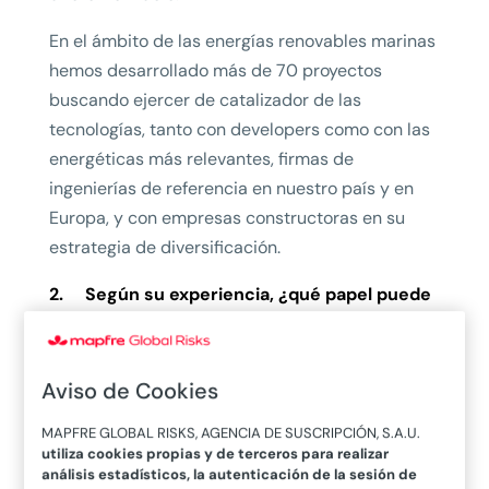
En el ámbito de las energías renovables marinas
hemos desarrollado más de 70 proyectos
buscando ejercer de catalizador de las
tecnologías, tanto con developers como con las
energéticas más relevantes, firmas de
ingenierías de referencia en nuestro país y en
Europa, y con empresas constructoras en su
estrategia de diversificación.
2. Según su experiencia, ¿qué papel puede
jugar la eólica en la transición energética y
en la descarbonización de la economía
mundial?
Aviso de Cookies
Desde nuestro punto de vista, la eólica marina
MAPFRE GLOBAL RISKS, AGENCIA DE SUSCRIPCIÓN, S.A.U.
utiliza cookies propias y de terceros para realizar
se está perfilando como un actor fundamental
análisis estadísticos, la autenticación de la sesión de
en la transición energética. No solo por la