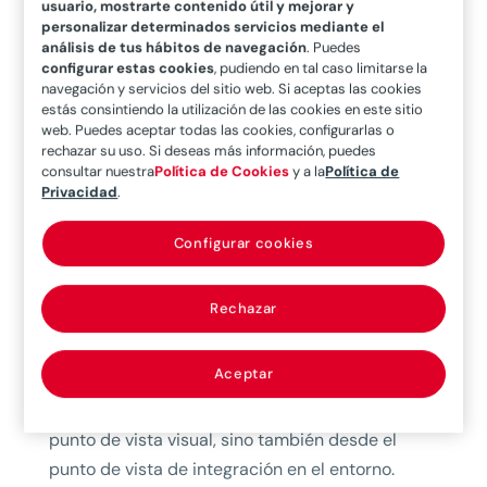
usuario, mostrarte contenido útil y mejorar y
disponibilidad de recursos, sino también porque
personalizar determinados servicios mediante el
análisis de tus hábitos de navegación
. Puedes
la población a nivel mundial se concentra en el
configurar estas cookies
, pudiendo en tal caso limitarse la
ámbito costero, y porque existe una creciente
navegación y servicios del sitio web. Si aceptas las cookies
estás consintiendo la utilización de las cookies en este sitio
concienciación social y medioambiental que
web. Puedes aceptar todas las cookies, configurarlas o
favorece la exploración de vastas extensiones
rechazar su uso. Si deseas más información, puedes
consultar nuestra
Política de Cookies
y a la
Política de
en el espacio marítimo susceptibles de ser
Privacidad
.
explotadas. Aunque estemos empleando
términos tan agresivos -como explotar- esto se
Configurar cookies
puede y se debe llevar acabo de manera
sostenible, con estrategias que permitan la
Rechazar
reducción y mitigación de impactos, de manera
que sea posible obtener energía limpia del
Aceptar
entorno marino con impactos iguales o menores
a los que tenemos en tierra, no solo desde el
punto de vista visual, sino también desde el
punto de vista de integración en el entorno.