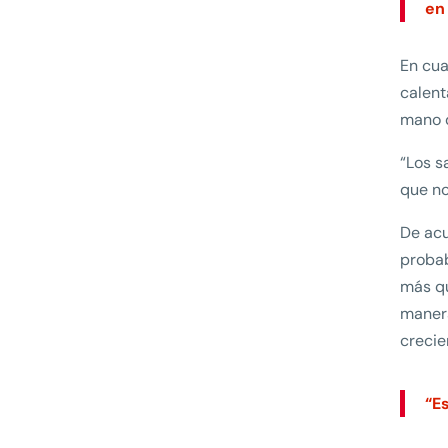
en
En cua
calent
mano d
“Los s
que no
De acu
proba
más qu
manera
crecie
“E