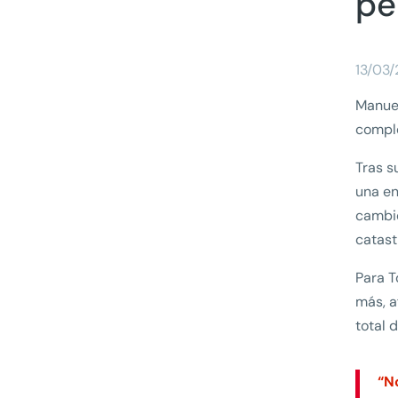
pe
13/03
Manuel
comple
Tras s
una en
cambio
catast
Para T
más, a
total 
“N