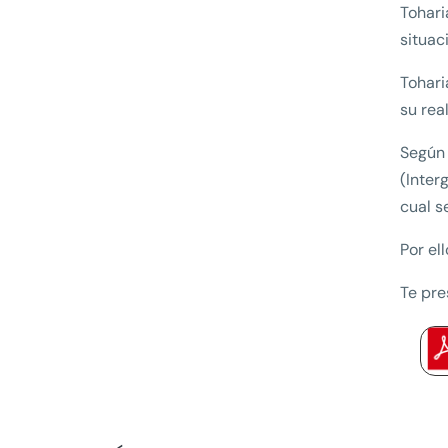
Tohari
situac
Tohari
su rea
Según 
(Inter
cual s
Por el
Te pre