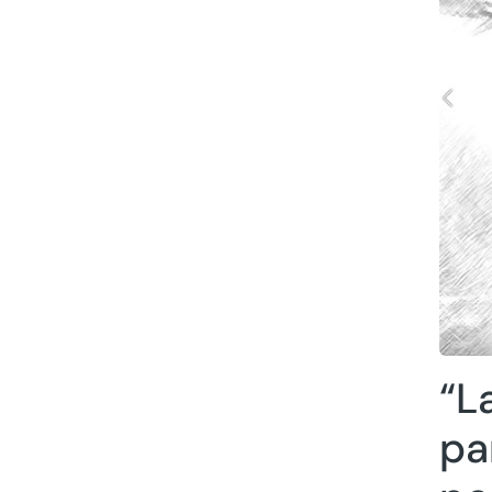
“L
pa