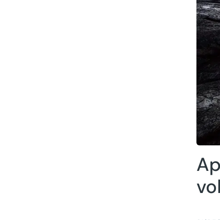
Ap
vo