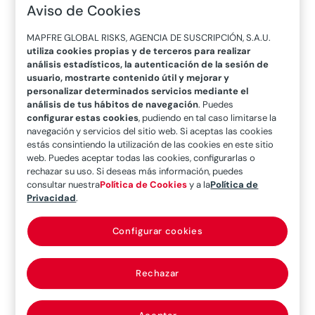
Aviso de Cookies
Recopilación
MAPFRE GLOBAL RISKS, AGENCIA DE SUSCRIPCIÓN, S.A.U.
utiliza cookies propias y de terceros para realizar
análisis estadísticos, la autenticación de la sesión de
bibliográfica sobre
usuario, mostrarte contenido útil y mejorar y
personalizar determinados servicios mediante el
el impacto de la
análisis de tus hábitos de navegación
. Puedes
configurar estas cookies
, pudiendo en tal caso limitarse la
navegación y servicios del sitio web. Si aceptas las cookies
pandemia COVID-
estás consintiendo la utilización de las cookies en este sitio
web. Puedes aceptar todas las cookies, configurarlas o
19 en el sector
rechazar su uso. Si deseas más información, puedes
consultar nuestra
Política de Cookies
y a la
Política de
asegurador y en la
Privacidad
.
economía
Configurar cookies
Rechazar
30/04/2020