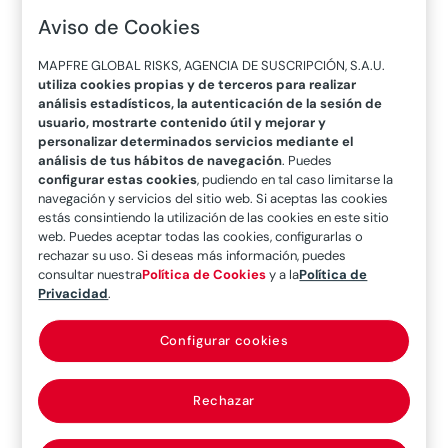
mercado Brasil”
Aviso de Cookies
MAPFRE GLOBAL RISKS, AGENCIA DE SUSCRIPCIÓN, S.A.U.
utiliza cookies propias y de terceros para realizar
análisis estadísticos, la autenticación de la sesión de
20/06/2019
usuario, mostrarte contenido útil y mejorar y
personalizar determinados servicios mediante el
“La fuerza de las empresas brasileñas
análisis de tus hábitos de navegación
. Puedes
y la calidad de sus profesionales
configurar estas cookies
, pudiendo en tal caso limitarse la
navegación y servicios del sitio web. Si aceptas las cookies
garantizan de algún modo el futuro de
estás consintiendo la utilización de las cookies en este sitio
Brasil”, destaca Luis Gutiérrez, CEO
web. Puedes aceptar todas las cookies, configurarlas o
de MAPFRE Seguros BRASIL, en la
rechazar su uso. Si deseas más información, puedes
consultar nuestra
Política de Cookies
y a la
Política de
entrevista que concedió en el marco
Privacidad
.
de las Jornadas Internacionales de
Global Risks
Configurar cookies
Luis Gutiérrez, CEO de MAPFRE Seguros Brasil,
Rechazar
moderó la mesa redonda “El mercado Brasil”, en
la cual participaron Guilherme Brochmann,