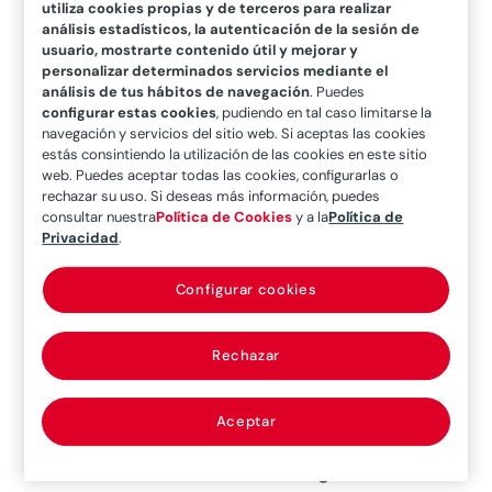
director Corporativo de seguridad de
utiliza cookies propias y de terceros para realizar
análisis estadísticos, la autenticación de la sesión de
MAPFRE y José Luis Pérez Pajuelo,
usuario, mostrarte contenido útil y mejorar y
director del Centro Nacional de
personalizar determinados servicios mediante el
análisis de tus hábitos de navegación
. Puedes
Infraestructuras Críticas (CNPIC),
configurar estas cookies
, pudiendo en tal caso limitarse la
donde expusieron los retos y desafíos
navegación y servicios del sitio web. Si aceptas las cookies
estás consintiendo la utilización de las cookies en este sitio
a los que nos enfrentamos desde el
web. Puedes aceptar todas las cookies, configurarlas o
punto de vista de la seguridad de las
rechazar su uso. Si deseas más información, puedes
infraestructuras que resultan
consultar nuestra
Política de Cookies
y a la
Política de
Privacidad
.
imprescindibles y que pueden afectar
de forma crítica al correcto
Configurar cookies
funcionamiento de la economía, no
solo de una empresa, sino incluso de
Rechazar
una región o un determinado país.
Guillermo Llorente, compartió en esta
Aceptar
entrevista los
tres pilares que
sustentan el modelo de seguridad