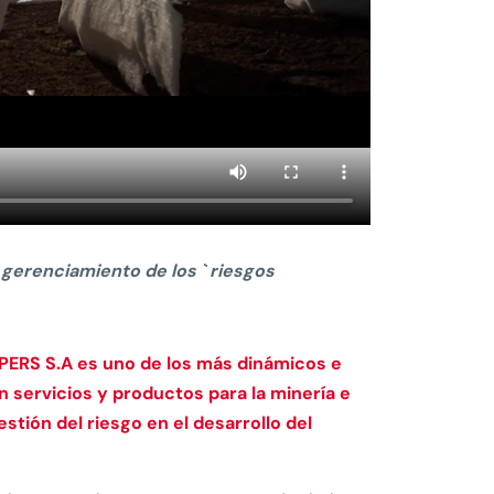
gerenciamiento de los ` riesgos
PERS S.A es uno de los más dinámicos e
 servicios y productos para la minería e
stión del riesgo en el desarrollo del