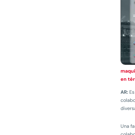
maquin
en té
AR:
Es 
colabo
divers
Una fa
colabo