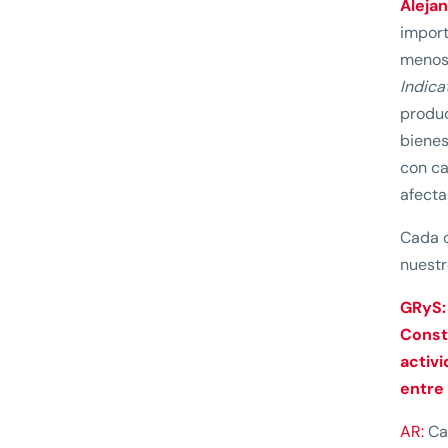
Aleja
import
menos 
Indica
produc
bienes
con ca
afecta
Cada c
nuestr
GRyS:
Const
activ
entre 
AR:
Cad