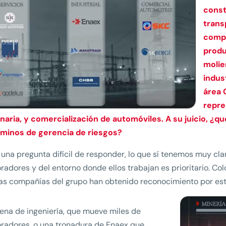
const
transp
compa
produ
molie
indus
área 
repre
aria, y comercialización de automóviles. A su juicio, ¿qu
rminos de gerencia de riesgos?
una pregunta difícil de responder, lo que sí tenemos muy clar
radores y del entorno donde ellos trabajan es prioritario. Co
as compañías del grupo han obtenido reconocimiento por est
ena de ingeniería, que mueve miles de
radores, o una tronadura de Enaex que