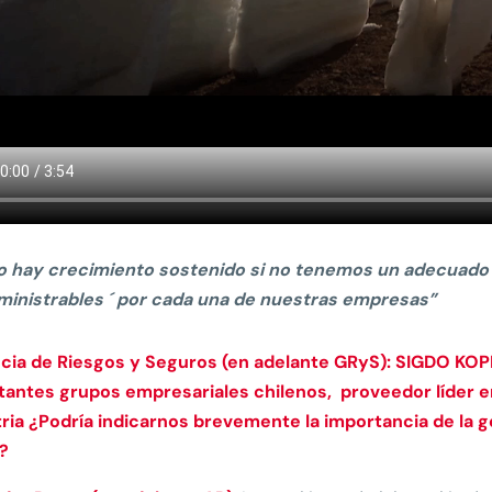
o hay crecimiento sostenido si no tenemos un adecuado 
ministrables ´ por cada una de nuestras empresas”
cia de Riesgos y Seguros (en adelante GRyS): SIGDO KOP
tantes grupos empresariales chilenos, proveedor líder en
ria ¿Podría indicarnos brevemente la importancia de la ge
?