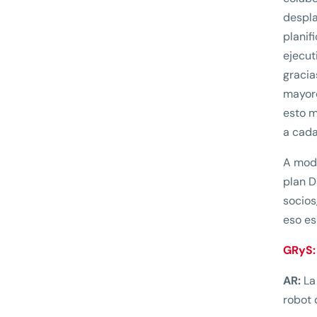
despla
planif
ejecut
gracia
mayore
esto m
a cada
A modo
plan D
socios
eso es
GRyS:
AR:
La
robot 