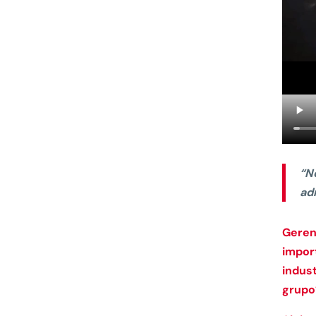
“N
ad
Geren
impor
indust
grupo