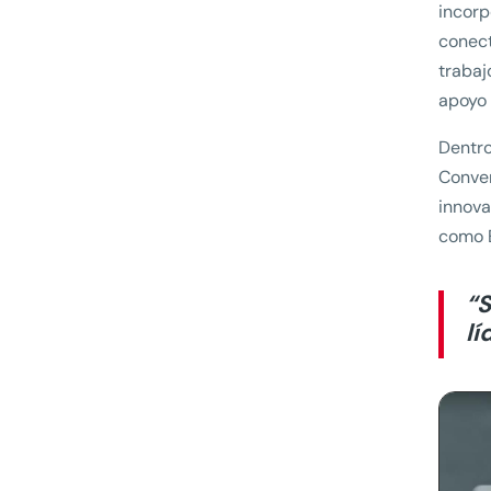
incorp
conect
trabaj
apoyo 
Dentro
Conver
innova
como 
“S
lí